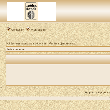
Connexion
M’enregistrer
Voir les messages sans réponses
|
Voir les sujets récents
Index du forum
--/
Propulse par
phpBB
e