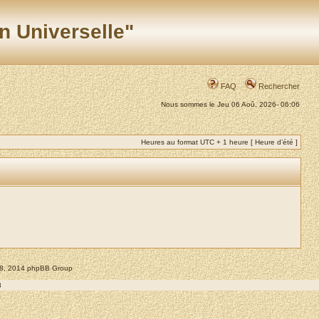
n Universelle"
FAQ
Rechercher
Nous sommes le Jeu 06 Aoû, 2026- 06:06
Heures au format UTC + 1 heure [ Heure d’été ]
008, 2014 phpBB Group
8