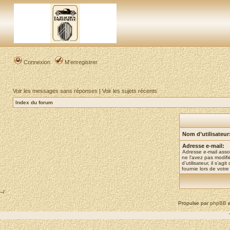
Connexion
M’enregistrer
Voir les messages sans réponses
|
Voir les sujets récents
Index du forum
Nom d’utilisateur
Adresse e-mail:
Adresse e-mail asso
ne l’avez pas modif
d’utilisateur, il s’ag
fournie lors de votre 
--/
Propulse par
phpBB
e