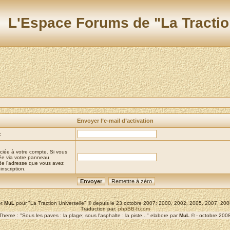
L'Espace Forums de "La Tractio
Envoyer l’e-mail d’activation
:
ciée à votre compte. Si vous
iée via votre panneau
it de l’adresse que vous avez
inscription.
--
t
MuL
pour "La Traction Universelle" © depuis le 23 octobre 2007; 2000, 2002, 2005, 2007, 2
Traduction par:
phpBB-fr.com
Theme : "Sous les paves : la plage; sous l'asphalte : la piste..." elabore par
MuL
© - octobre 200