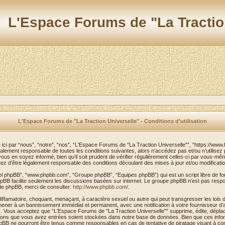
L'Espace Forums de "La Tractio
L'Espace Forums de "La Traction Universelle" - Conditions d’utilisation
i par “nous”, “notre”, “nos”, “L'Espace Forums de "La Traction Universelle"”, “https://www.f
galement responsable de toutes les conditions suivantes, alors n’accédez pas et/ou n’utilis
vous en soyez informé, bien qu’il soit prudent de vérifier régulièrement celles-ci par vous-m
z d’être légalement responsable des conditions découlant des mises à jour et/ou modificatio
iciel phpBB”, “www.phpbb.com”, “Groupe phpBB”, “Equipes phpBB”) qui est un script libre de fo
 phpBB facilite seulement les discussions basées sur internet. Le groupe phpBB n’est pas r
de phpBB, merci de consulter:
http://www.phpbb.com/
.
diffamatoire, choquant, menaçant, à caractère sexuel ou autre qui peut transgresser les loi
s mener à un bannissement immédiat et permanent, avec une notification à votre fournisseur d’
 Vous acceptez que “L'Espace Forums de "La Traction Universelle"” supprime, édite, déplace 
ations que vous avez entrées soient stockées dans notre base de données. Bien que ces inform
hpBB ne pourront être tenus comme responsables en cas de tentative de piratage visant à c