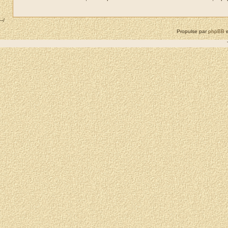
--/
Propulse par
phpBB
e