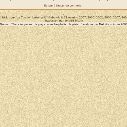
Retour à l’écran de connexion
--
t
MuL
pour "La Traction Universelle" © depuis le 23 octobre 2007; 2000, 2002, 2005, 2007, 2
Traduction par:
phpBB-fr.com
Theme : "Sous les paves : la plage; sous l'asphalte : la piste..." elabore par
MuL
© - octobre 200