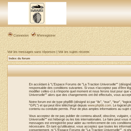
Connexion
M’enregistrer
Voir les messages sans réponses
|
Voir les sujets récents
Index du forum
En accédant à “L'Espace Forums de "La Traction Universelle"” (désigné ic
responsable des conditions suivantes. Si vous n’acceptez pas d’être lé
modifier celles-ci à n’importe quel moment et nous ferons tout pour que 
Universelle"” alors que des changements ont été effectués, vous accepte
Notre forum est de type phpBB (désigné ici par “ils”, “eux”, “leur”, “log
“GPL”) et qui peut être téléchargé depuis
www.phpbb.com
. Le logiciel
contenu ou conduite permis. Pour de plus amples informations au sujet 
Vous acceptez de ne pas publier de contenu abusif, obscène, vulgaire, 
Universelle"” est hébergé ou les lois internationales. Le faire peut vou
messages est enregistrée pour aider au renforcement de ces conditions.
nécessaire. En tant qu’utilisateur, vous acceptez que toutes les inform
consentement, ni “L'Espace Forums de "La Traction Universelle"”, ni p