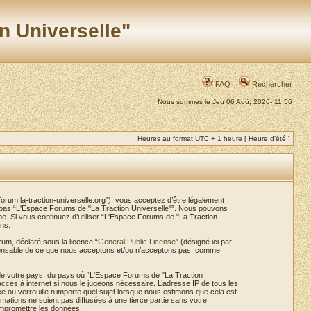
n Universelle"
FAQ
Rechercher
Nous sommes le Jeu 06 Aoû, 2026- 11:56
Heures au format UTC + 1 heure [ Heure d’été ]
orum.la-traction-universelle.org”), vous acceptez d’être légalement
ez pas “L'Espace Forums de "La Traction Universelle"”. Nous pouvons
ême. Si vous continuez d’utiliser “L'Espace Forums de "La Traction
ns.
rum, déclaré sous la licence “
General Public License
” (désigné ici par
esponsable de ce que nous acceptons et/ou n’acceptons pas, comme
s de votre pays, du pays où “L'Espace Forums de "La Traction
accès à internet si nous le jugeons nécessaire. L’adresse IP de tous les
ou verrouille n’importe quel sujet lorsque nous estimons que cela est
ations ne soient pas diffusées à une tierce partie sans votre
ompromettre les données.