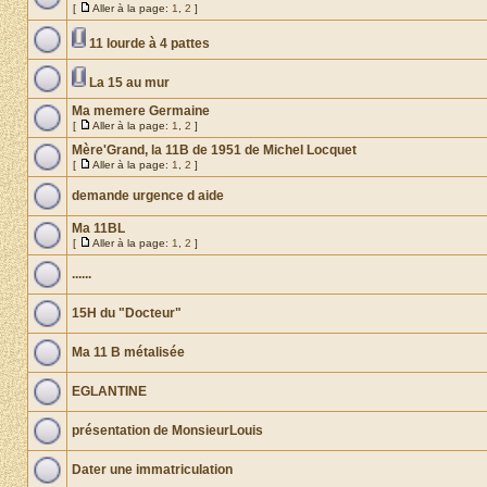
[
Aller à la page:
1
,
2
]
11 lourde à 4 pattes
La 15 au mur
Ma memere Germaine
[
Aller à la page:
1
,
2
]
Mère'Grand, la 11B de 1951 de Michel Locquet
[
Aller à la page:
1
,
2
]
demande urgence d aide
Ma 11BL
[
Aller à la page:
1
,
2
]
......
15H du "Docteur"
Ma 11 B métalisée
EGLANTINE
présentation de MonsieurLouis
Dater une immatriculation