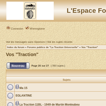
L'Espace Fo
Connexion
M’enregistrer
Voir les messages sans réponses
|
Voir les sujets récents
Index du forum
»
Forums publics de "La Traction Universelle"
»
Vos "Traction"
Vos "Traction"
Page
26
sur
27
[ 393 sujets ]
Sujets
Ma 15
EGLANTINE
La Traction 11BL - 1949 de Martin Monloubou