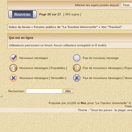
Afficher les sujets postés depuis:
Page
26
sur
27
[ 393 sujets ]
Index du forum
»
Forums publics de "La Traction Universelle"
»
Vos "Traction"
Qui est en ligne
Utilisateurs parcourant ce forum: Aucun utilisateur enregistré et 8 invités
Nouveaux messages
Pas de nouveau message
Nouveaux messages [ Populaires ]
Pas de nouveaux messages [ Popula
Nouveaux messages [ Verrouillés ]
Pas de nouveaux messages [ Verroui
Rechercher:
--/
Propulse par
phpBB
et
MuL
pour "La Traction Universelle" 
Tradu
Theme : "Sous les paves : la plage; sous