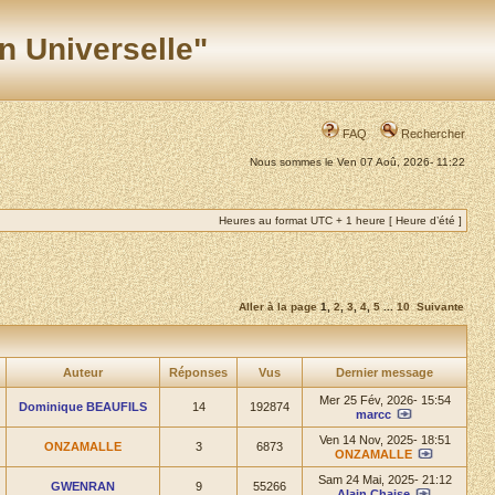
n Universelle"
FAQ
Rechercher
Nous sommes le Ven 07 Aoû, 2026- 11:22
Heures au format UTC + 1 heure [ Heure d’été ]
Aller à la page
1
,
2
,
3
,
4
,
5
...
10
Suivante
Auteur
Réponses
Vus
Dernier message
Mer 25 Fév, 2026- 15:54
Dominique BEAUFILS
14
192874
marcc
Ven 14 Nov, 2025- 18:51
ONZAMALLE
3
6873
ONZAMALLE
Sam 24 Mai, 2025- 21:12
GWENRAN
9
55266
Alain Chaise