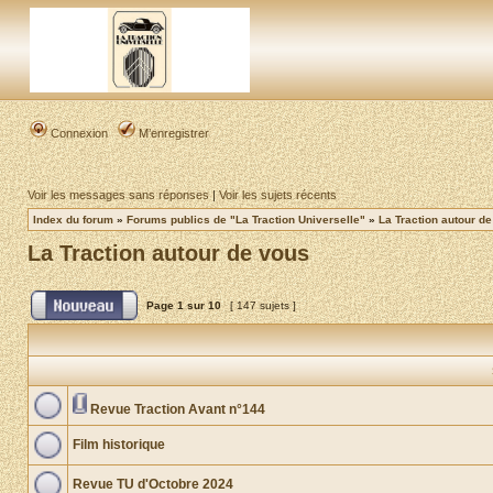
Connexion
M’enregistrer
Voir les messages sans réponses
|
Voir les sujets récents
Index du forum
»
Forums publics de "La Traction Universelle"
»
La Traction autour d
La Traction autour de vous
Page
1
sur
10
[ 147 sujets ]
Revue Traction Avant n°144
Film historique
Revue TU d'Octobre 2024