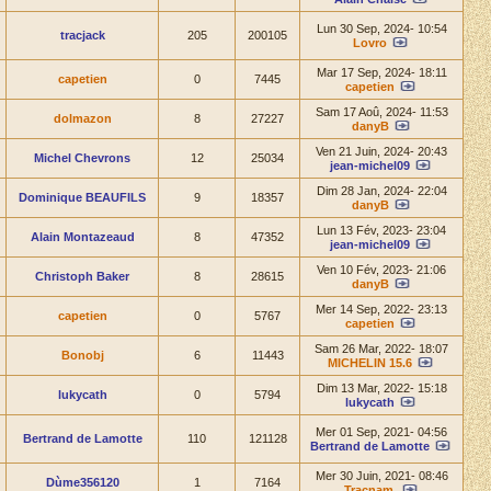
Lun 30 Sep, 2024- 10:54
tracjack
205
200105
Lovro
Mar 17 Sep, 2024- 18:11
capetien
0
7445
capetien
Sam 17 Aoû, 2024- 11:53
dolmazon
8
27227
danyB
Ven 21 Juin, 2024- 20:43
Michel Chevrons
12
25034
jean-michel09
Dim 28 Jan, 2024- 22:04
Dominique BEAUFILS
9
18357
danyB
Lun 13 Fév, 2023- 23:04
Alain Montazeaud
8
47352
jean-michel09
Ven 10 Fév, 2023- 21:06
Christoph Baker
8
28615
danyB
Mer 14 Sep, 2022- 23:13
capetien
0
5767
capetien
Sam 26 Mar, 2022- 18:07
Bonobj
6
11443
MICHELIN 15.6
Dim 13 Mar, 2022- 15:18
lukycath
0
5794
lukycath
Mer 01 Sep, 2021- 04:56
Bertrand de Lamotte
110
121128
Bertrand de Lamotte
Mer 30 Juin, 2021- 08:46
Dùme356120
1
7164
Tracnam.