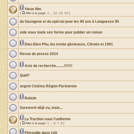
Vieux film
[
Aller à la page:
1
...
12
,
13
,
14
]
du Gazogene et du spécial pour les 90 ans à Longuesse 95
aide sous toute ses forme pour publier un roman
Dien Bien Phu, les trente glorieuses, Citroën et 1991
Revue de presse 2024
Avis de recherche.........!!!!!!!
Quid?
urgent Cinéma Région Parisienne
Balade
Surement déjà vu, mais...
La Traction sous l'uniforme
[
Aller à la page:
1
...
6
,
7
,
8
]
Pétronille dans LVA