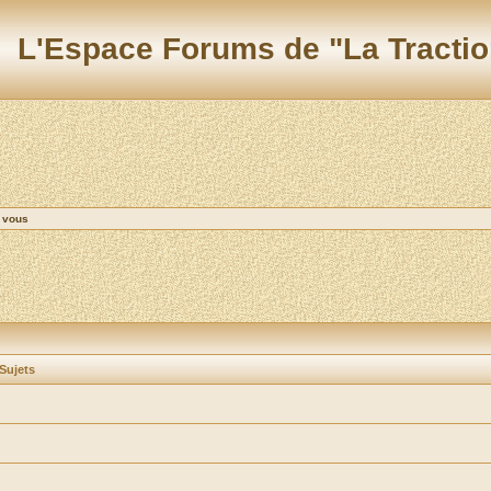
L'Espace Forums de "La Tractio
e vous
Sujets