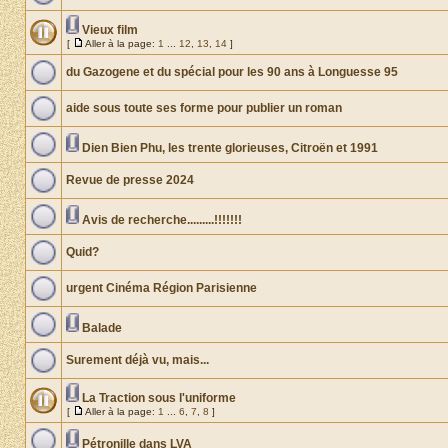
Vieux film
[
Aller à la page:
1
...
12
,
13
,
14
]
du Gazogene et du spécial pour les 90 ans à Longuesse 95
aide sous toute ses forme pour publier un roman
Dien Bien Phu, les trente glorieuses, Citroën et 1991
Revue de presse 2024
Avis de recherche.........!!!!!!!
Quid?
urgent Cinéma Région Parisienne
Balade
Surement déjà vu, mais...
La Traction sous l'uniforme
[
Aller à la page:
1
...
6
,
7
,
8
]
Pétronille dans LVA