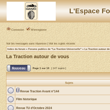
L'Espace Fo
Connexion
M’enregistrer
Voir les messages sans réponses
|
Voir les sujets récents
Index du forum
»
Forums publics de "La Traction Universelle"
»
La Traction autour d
La Traction autour de vous
Page
1
sur
10
[ 147 sujets ]
Sujets
Revue Traction Avant n°144
Film historique
Revue TU d'Octobre 2024