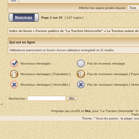
Afficher les sujets postés depuis:
Page
1
sur
10
[ 147 sujets ]
Index du forum
»
Forums publics de "La Traction Universelle"
»
La Traction autour d
Qui est en ligne
Utilisateurs parcourant ce forum: Aucun utilisateur enregistré et 11 invités
Nouveaux messages
Pas de nouveau message
Nouveaux messages [ Populaires ]
Pas de nouveaux messages [ Popula
Nouveaux messages [ Verrouillés ]
Pas de nouveaux messages [ Verroui
Rechercher:
--/
Propulse par
phpBB
et
MuL
pour "La Traction Universelle" 
Tradu
Theme : "Sous les paves : la plage; sous