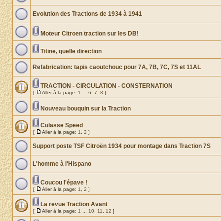
Evolution des Tractions de 1934 à 1941
Moteur Citroen traction sur les DB!
Titine, quelle direction
Refabrication: tapis caoutchouc pour 7A, 7B, 7C, 7S et 11AL
TRACTION - CIRCULATION - CONSTERNATION
[
Aller à la page:
1
...
6
,
7
,
8
]
Nouveau bouquin sur la Traction
Culasse Speed
[
Aller à la page:
1
,
2
]
Support poste TSF Citroën 1934 pour montage dans Traction 7S
L'homme à l'Hispano
Coucou l'épave !
[
Aller à la page:
1
,
2
]
La revue Traction Avant
[
Aller à la page:
1
...
10
,
11
,
12
]