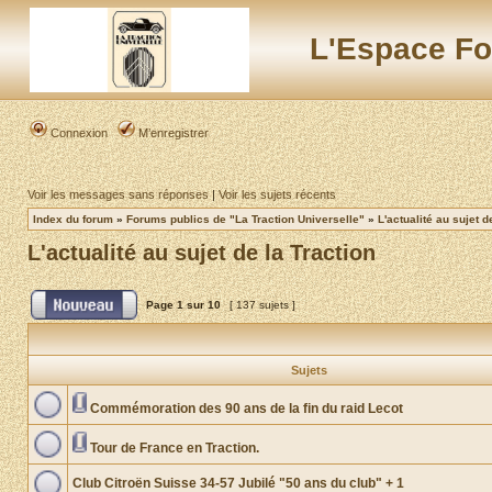
L'Espace Fo
Connexion
M’enregistrer
Voir les messages sans réponses
|
Voir les sujets récents
Index du forum
»
Forums publics de "La Traction Universelle"
»
L'actualité au sujet d
L'actualité au sujet de la Traction
Page
1
sur
10
[ 137 sujets ]
Sujets
Commémoration des 90 ans de la fin du raid Lecot
Tour de France en Traction.
Club Citroën Suisse 34-57 Jubilé "50 ans du club" + 1