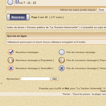
Le 7 - 11 - 22
Afficher les sujets postés depuis:
Page
1
sur
10
[ 137 sujets ]
Index du forum
»
Forums publics de "La Traction Universelle"
»
L'actualité au sujet d
Qui est en ligne
Utilisateurs parcourant ce forum: Aucun utilisateur enregistré et 8 invités
Nouveaux messages
Pas de nouveau message
Nouveaux messages [ Populaires ]
Pas de nouveaux messages [ Popula
Nouveaux messages [ Verrouillés ]
Pas de nouveaux messages [ Verroui
Rechercher:
--/
Propulse par
phpBB
et
MuL
pour "La Traction Universelle" 
Tradu
Theme : "Sous les paves : la plage; sous