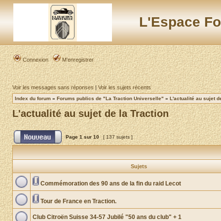
L'Espace Fo
Connexion
M’enregistrer
Voir les messages sans réponses
|
Voir les sujets récents
Index du forum
»
Forums publics de "La Traction Universelle"
»
L'actualité au sujet d
L'actualité au sujet de la Traction
Page
1
sur
10
[ 137 sujets ]
Sujets
Commémoration des 90 ans de la fin du raid Lecot
Tour de France en Traction.
Club Citroën Suisse 34-57 Jubilé "50 ans du club" + 1