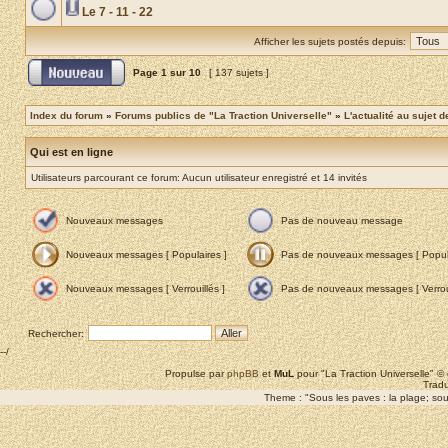
Le 7 - 11 - 22
Afficher les sujets postés depuis:
Page
1
sur
10
[ 137 sujets ]
Index du forum
»
Forums publics de "La Traction Universelle"
»
L'actualité au sujet d
Qui est en ligne
Utilisateurs parcourant ce forum: Aucun utilisateur enregistré et 14 invités
Nouveaux messages
Pas de nouveau message
Nouveaux messages [ Populaires ]
Pas de nouveaux messages [ Popula
Nouveaux messages [ Verrouillés ]
Pas de nouveaux messages [ Verroui
Rechercher:
--/
Propulse par
phpBB
et
MuL
pour "La Traction Universelle" 
Tradu
Theme : "Sous les paves : la plage; sous