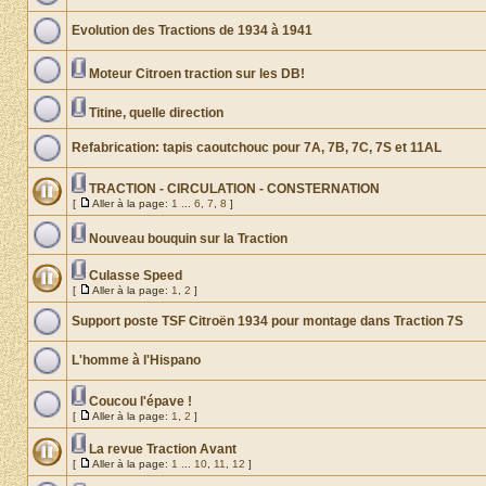
Evolution des Tractions de 1934 à 1941
Moteur Citroen traction sur les DB!
Titine, quelle direction
Refabrication: tapis caoutchouc pour 7A, 7B, 7C, 7S et 11AL
TRACTION - CIRCULATION - CONSTERNATION
[
Aller à la page:
1
...
6
,
7
,
8
]
Nouveau bouquin sur la Traction
Culasse Speed
[
Aller à la page:
1
,
2
]
Support poste TSF Citroën 1934 pour montage dans Traction 7S
L'homme à l'Hispano
Coucou l'épave !
[
Aller à la page:
1
,
2
]
La revue Traction Avant
[
Aller à la page:
1
...
10
,
11
,
12
]