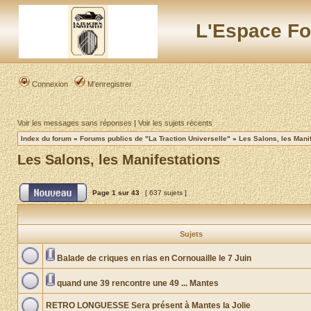
L'Espace Fo
Connexion
M’enregistrer
Voir les messages sans réponses
|
Voir les sujets récents
Index du forum
»
Forums publics de "La Traction Universelle"
»
Les Salons, les Mani
Les Salons, les Manifestations
Page
1
sur
43
[ 637 sujets ]
Sujets
Balade de criques en rias en Cornouaille le 7 Juin
quand une 39 rencontre une 49 ... Mantes
RETRO LONGUESSE Sera présent à Mantes la Jolie