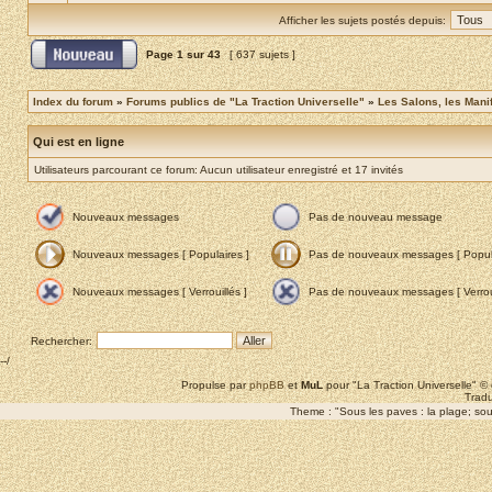
Afficher les sujets postés depuis:
Page
1
sur
43
[ 637 sujets ]
Index du forum
»
Forums publics de "La Traction Universelle"
»
Les Salons, les Mani
Qui est en ligne
Utilisateurs parcourant ce forum: Aucun utilisateur enregistré et 17 invités
Nouveaux messages
Pas de nouveau message
Nouveaux messages [ Populaires ]
Pas de nouveaux messages [ Popula
Nouveaux messages [ Verrouillés ]
Pas de nouveaux messages [ Verroui
Rechercher:
--/
Propulse par
phpBB
et
MuL
pour "La Traction Universelle" 
Tradu
Theme : "Sous les paves : la plage; sous