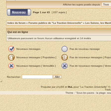
Afficher les sujets postés depuis:
Page
1
sur
43
[ 637 sujets ]
Index du forum
»
Forums publics de "La Traction Universelle"
»
Les Salons, les Mani
Qui est en ligne
Utilisateurs parcourant ce forum: Aucun utilisateur enregistré et 14 invités
Nouveaux messages
Pas de nouveau message
Nouveaux messages [ Populaires ]
Pas de nouveaux messages [ Popula
Nouveaux messages [ Verrouillés ]
Pas de nouveaux messages [ Verroui
Rechercher:
--/
Propulse par
phpBB
et
MuL
pour "La Traction Universelle" 
Tradu
Theme : "Sous les paves : la plage; sous