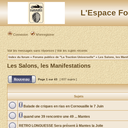
L'Espace Fo
Connexion
M’enregistrer
Voir les messages sans réponses
|
Voir les sujets récents
Index du forum
»
Forums publics de "La Traction Universelle"
»
Les Salons, les Mani
Les Salons, les Manifestations
Page
1
sur
43
[ 637 sujets ]
Sujets
Balade de criques en rias en Cornouaille le 7 Juin
quand une 39 rencontre une 49 ... Mantes
RETRO LONGUESSE Sera présent à Mantes la Jolie