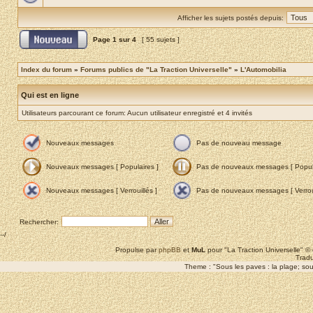
Afficher les sujets postés depuis:
Page
1
sur
4
[ 55 sujets ]
Index du forum
»
Forums publics de "La Traction Universelle"
»
L'Automobilia
Qui est en ligne
Utilisateurs parcourant ce forum: Aucun utilisateur enregistré et 4 invités
Nouveaux messages
Pas de nouveau message
Nouveaux messages [ Populaires ]
Pas de nouveaux messages [ Popula
Nouveaux messages [ Verrouillés ]
Pas de nouveaux messages [ Verroui
Rechercher:
--/
Propulse par
phpBB
et
MuL
pour "La Traction Universelle" 
Tradu
Theme : "Sous les paves : la plage; sous