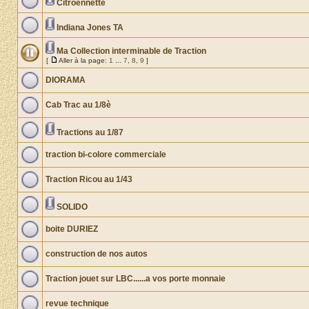
Citroennette
Indiana Jones TA
Ma Collection interminable de Traction
[
Aller à la page:
1
...
7
,
8
,
9
]
DIORAMA
Cab Trac au 1/8è
Tractions au 1/87
traction bi-colore commerciale
Traction Ricou au 1/43
SOLIDO
boite DURIEZ
construction de nos autos
Traction jouet sur LBC......a vos porte monnaie
revue technique