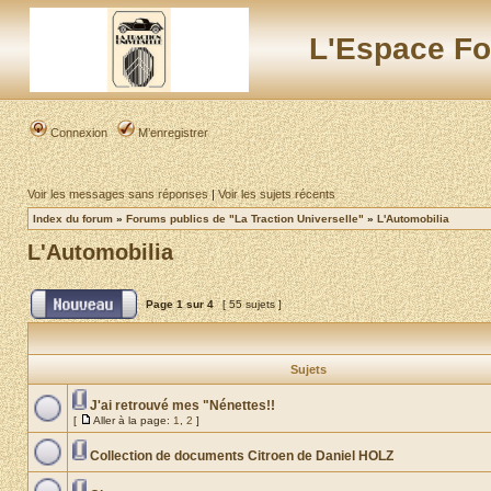
L'Espace Fo
Connexion
M’enregistrer
Voir les messages sans réponses
|
Voir les sujets récents
Index du forum
»
Forums publics de "La Traction Universelle"
»
L'Automobilia
L'Automobilia
Page
1
sur
4
[ 55 sujets ]
Sujets
J'ai retrouvé mes "Nénettes!!
[
Aller à la page:
1
,
2
]
Collection de documents Citroen de Daniel HOLZ