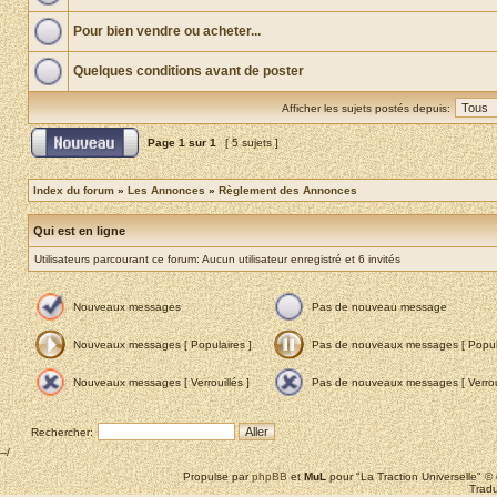
Pour bien vendre ou acheter...
Quelques conditions avant de poster
Afficher les sujets postés depuis:
Page
1
sur
1
[ 5 sujets ]
Index du forum
»
Les Annonces
»
Règlement des Annonces
Qui est en ligne
Utilisateurs parcourant ce forum: Aucun utilisateur enregistré et 6 invités
Nouveaux messages
Pas de nouveau message
Nouveaux messages [ Populaires ]
Pas de nouveaux messages [ Popula
Nouveaux messages [ Verrouillés ]
Pas de nouveaux messages [ Verroui
Rechercher:
--/
Propulse par
phpBB
et
MuL
pour "La Traction Universelle" 
Tradu