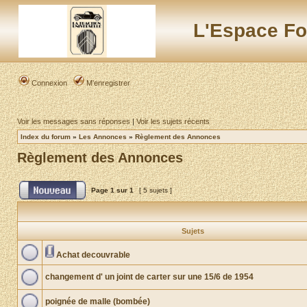
L'Espace Fo
Connexion
M’enregistrer
Voir les messages sans réponses
|
Voir les sujets récents
Index du forum
»
Les Annonces
»
Règlement des Annonces
Règlement des Annonces
Page
1
sur
1
[ 5 sujets ]
Sujets
Achat decouvrable
changement d' un joint de carter sur une 15/6 de 1954
poignée de malle (bombée)