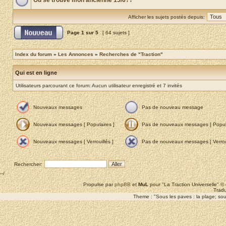
Où se trouve mon ancienne 15/6??
Afficher les sujets postés depuis:
Page
1
sur
5
[ 64 sujets ]
Index du forum
»
Les Annonces
»
Recherches de "Traction"
Qui est en ligne
Utilisateurs parcourant ce forum: Aucun utilisateur enregistré et 7 invités
Nouveaux messages
Pas de nouveau message
Nouveaux messages [ Populaires ]
Pas de nouveaux messages [ Popula
Nouveaux messages [ Verrouillés ]
Pas de nouveaux messages [ Verroui
Rechercher:
--/
Propulse par
phpBB
et
MuL
pour "La Traction Universelle" 
Tradu
Theme : "Sous les paves : la plage; sous