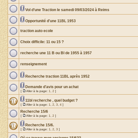
Vol d’une Traction le samedi 09/03/2024 à Reims
Opportunité d'une 11BL 1953
traction auto ecole
Choix difficile: 11 ou 15 ?
recherche une 11 B ou Bl de 1955 à 1957
renseignement
Recherche traction 11BL après 1952
Demande d'avis pour un achat
[
Aller à la page:
1
,
2
]
11bl recherche , quel budget ?
[
Aller à la page:
1
,
2
,
3
,
4
]
Recherche 15/6
[
Aller à la page:
1
,
2
]
Recherche 15/6.
[
Aller à la page:
1
,
2
,
3
]