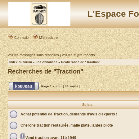
L'Espace Fo
Connexion
M’enregistrer
Voir les messages sans réponses
|
Voir les sujets récents
Index du forum
»
Les Annonces
»
Recherches de "Traction"
Recherches de "Traction"
Page
1
sur
5
[ 64 sujets ]
Sujets
Achat potentiel de Traction, demande d'avis d'experts !
Cherche traction restaurée, malle plate, jantes pilote
Vend traction avant 11b 1949