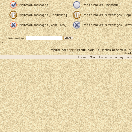
Nouveaux messages
Pas de nouveau message
Nouveaux messages [ Populaires ]
Pas de nouveaux messages [ Popula
Nouveaux messages [ Verrouillés ]
Pas de nouveaux messages [ Verroui
Rechercher:
--/
Propulse par
phpBB
et
MuL
pour "La Traction Universelle" 
Tradu
Theme : "Sous les paves : la plage; sous