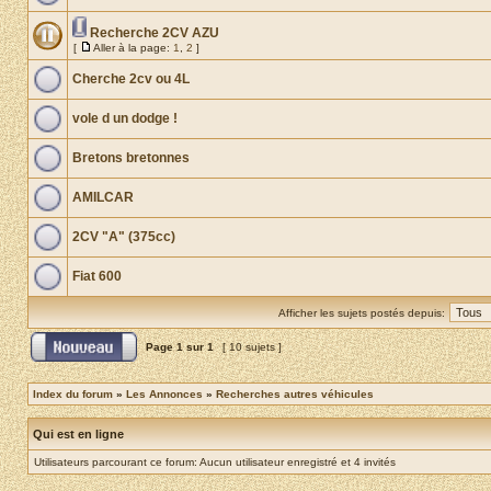
Recherche 2CV AZU
[
Aller à la page:
1
,
2
]
Cherche 2cv ou 4L
vole d un dodge !
Bretons bretonnes
AMILCAR
2CV "A" (375cc)
Fiat 600
Afficher les sujets postés depuis:
Page
1
sur
1
[ 10 sujets ]
Index du forum
»
Les Annonces
»
Recherches autres véhicules
Qui est en ligne
Utilisateurs parcourant ce forum: Aucun utilisateur enregistré et 4 invités