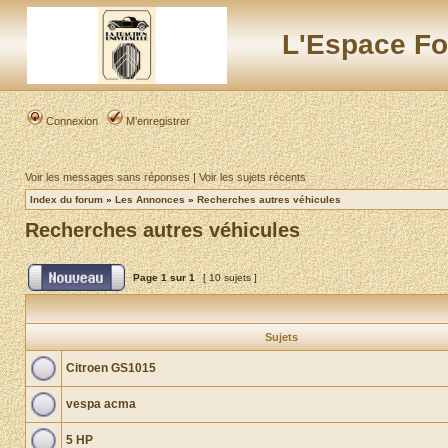
L'Espace Fo
Connexion
M’enregistrer
Voir les messages sans réponses
|
Voir les sujets récents
Index du forum
»
Les Annonces
»
Recherches autres véhicules
Recherches autres véhicules
Page
1
sur
1
[ 10 sujets ]
Sujets
Citroen GS1015
vespa acma
5 HP