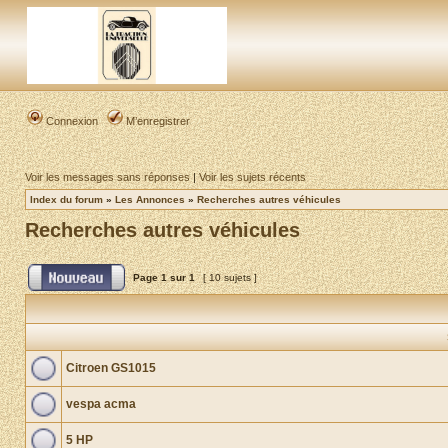
Connexion
M’enregistrer
Voir les messages sans réponses
|
Voir les sujets récents
Index du forum
»
Les Annonces
»
Recherches autres véhicules
Recherches autres véhicules
Page
1
sur
1
[ 10 sujets ]
Citroen GS1015
vespa acma
5 HP