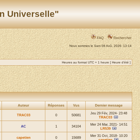
n Universelle"
FAQ
Rechercher
Nous sommes le Sam 08 Aoû, 2026- 13:14
Heures au format UTC + 1 heure [ Heure d’été ]
Auteur
Réponses
Vus
Dernier message
Jeu 29 Fév, 2024- 23:48
TRAC03
0
50681
TRAC03
Mer 24 Mar, 2021- 14:51
AC
1
34104
LR539
Mer 31 Oct, 2018- 10:20
capetien
0
15689
capetien