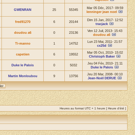
Mar 05 Déc, 2017- 09:59
GWENRAN
25
55345
lenninger jean noel
Dim 15 Jan, 2017- 12:52
fred91270
6
20144
tracjack
Ven 12 Juil, 2013- 15:43
doudou a6
0
23136
doudou a6
Lun 23 Mai, 2011- 21:57
Ti-manno
1
14752
cx25d
Mar 05 Oct, 2010- 15:02
capetien
6
19552
Christoph Baker
Jeu 04 Fév, 2010- 21:11
Duke le Palois
0
5032
Duke le Palois
Jeu 20 Mar, 2008- 00:10
Martin Monloubou
9
13756
Jean-Noël DERUE
Heures au format UTC + 1 heure [ Heure d’été ]