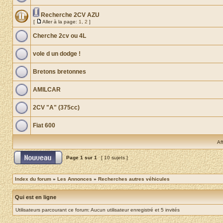
Recherche 2CV AZU
[
Aller à la page:
1
,
2
]
Cherche 2cv ou 4L
vole d un dodge !
Bretons bretonnes
AMILCAR
2CV "A" (375cc)
Fiat 600
Af
Page
1
sur
1
[ 10 sujets ]
Index du forum
»
Les Annonces
»
Recherches autres véhicules
Qui est en ligne
Utilisateurs parcourant ce forum: Aucun utilisateur enregistré et 5 invités