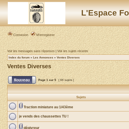
L'Espace Fo
Connexion
M’enregistrer
Voir les messages sans réponses
|
Voir les sujets récents
Index du forum
»
Les Annonces
»
Ventes Diverses
Ventes Diverses
Page
1
sur
5
[ 66 sujets ]
Sujets
Traction miniature au 1/43ème
je vends des chaussettes TU !
dégivreur