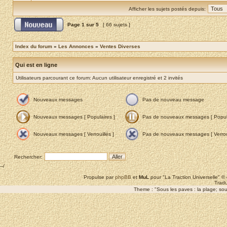
Afficher les sujets postés depuis:
Page
1
sur
5
[ 66 sujets ]
Index du forum
»
Les Annonces
»
Ventes Diverses
Qui est en ligne
Utilisateurs parcourant ce forum: Aucun utilisateur enregistré et 2 invités
Nouveaux messages
Pas de nouveau message
Nouveaux messages [ Populaires ]
Pas de nouveaux messages [ Popula
Nouveaux messages [ Verrouillés ]
Pas de nouveaux messages [ Verroui
Rechercher:
--/
Propulse par
phpBB
et
MuL
pour "La Traction Universelle" 
Tradu
Theme : "Sous les paves : la plage; sous