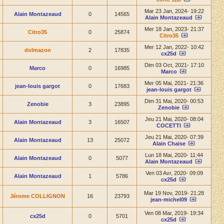
Mar 23 Jan, 2024- 19:22
Alain Montazeaud
0
14565
Alain Montazeaud
Mer 18 Jan, 2023- 21:37
Citro35
0
25874
Citro35
Mer 12 Jan, 2022- 10:42
dolmazon
2
17835
cx25d
Dim 03 Oct, 2021- 17:10
Marco
0
16985
Marco
Mer 05 Mai, 2021- 21:36
jean-louis gargot
0
17683
jean-louis gargot
Dim 31 Mai, 2020- 00:53
Zenobie
3
23895
Zenobie
Jeu 21 Mai, 2020- 08:04
Alain Montazeaud
3
16507
COCETTI
Jeu 21 Mai, 2020- 07:39
Alain Montazeaud
13
25072
Alain Chaise
Lun 18 Mai, 2020- 11:44
Alain Montazeaud
0
5077
Alain Montazeaud
Ven 03 Avr, 2020- 09:09
Alain Montazeaud
1
5786
cx25d
Mar 19 Nov, 2019- 21:28
Jérome COLLIGNON
16
23793
jean-michel09
Ven 08 Mar, 2019- 19:34
cx25d
0
5701
cx25d