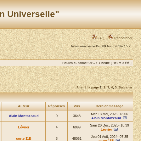
n Universelle"
FAQ
Rechercher
Nous sommes le Dim 09 Aoû, 2026- 15:25
Heures au format UTC + 1 heure [ Heure d’été ]
Aller à la page
1
,
2
,
3
,
4
,
5
Suivante
Auteur
Réponses
Vus
Dernier message
Mer 13 Mai, 2026- 18:06
Alain Montazeaud
0
3648
Alain Montazeaud
Sam 20 Déc, 2025- 18:39
Lévrier
4
6099
Lévrier
Jeu 01 Aoû, 2024- 07:35
corte 11B
3
48061
corte 11B