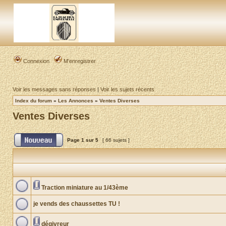
Connexion
M’enregistrer
Voir les messages sans réponses
|
Voir les sujets récents
Index du forum
»
Les Annonces
»
Ventes Diverses
Ventes Diverses
Page
1
sur
5
[ 66 sujets ]
Traction miniature au 1/43ème
je vends des chaussettes TU !
dégivreur