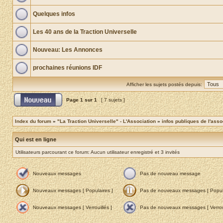
Quelques infos
Les 40 ans de la Traction Universelle
Nouveau: Les Annonces
prochaines réunions IDF
Afficher les sujets postés depuis:
Page
1
sur
1
[ 7 sujets ]
Index du forum
»
"La Traction Universelle" - L'Association
»
infos publiques de l'asso
Qui est en ligne
Utilisateurs parcourant ce forum: Aucun utilisateur enregistré et 3 invités
Nouveaux messages
Pas de nouveau message
Nouveaux messages [ Populaires ]
Pas de nouveaux messages [ Popula
Nouveaux messages [ Verrouillés ]
Pas de nouveaux messages [ Verroui