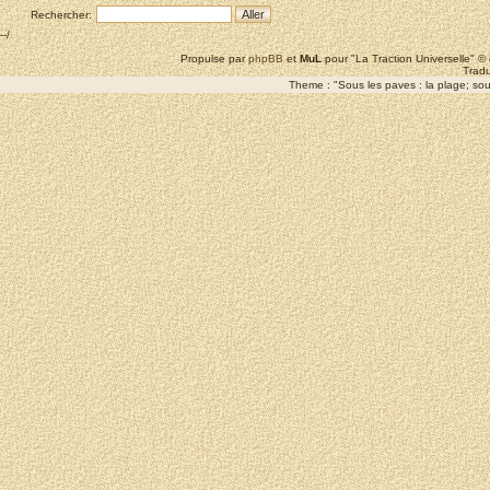
Rechercher:
--/
Propulse par
phpBB
et
MuL
pour "La Traction Universelle" 
Tradu
Theme : "Sous les paves : la plage; sous