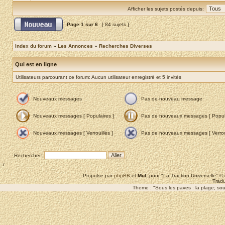
Afficher les sujets postés depuis:
Page
1
sur
6
[ 84 sujets ]
Index du forum
»
Les Annonces
»
Recherches Diverses
Qui est en ligne
Utilisateurs parcourant ce forum: Aucun utilisateur enregistré et 5 invités
Nouveaux messages
Pas de nouveau message
Nouveaux messages [ Populaires ]
Pas de nouveaux messages [ Popula
Nouveaux messages [ Verrouillés ]
Pas de nouveaux messages [ Verroui
Rechercher:
--/
Propulse par
phpBB
et
MuL
pour "La Traction Universelle" 
Tradu
Theme : "Sous les paves : la plage; sous