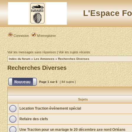
L'Espace Fo
Connexion
M’enregistrer
Voir les messages sans réponses
|
Voir les sujets récents
Index du forum
»
Les Annonces
»
Recherches Diverses
Recherches Diverses
Page
1
sur
6
[ 84 sujets ]
Sujets
Location Traction événement spécial
Refaire des clefs
Une Traction pour un mariage le 20 décembre axe nord Orléans