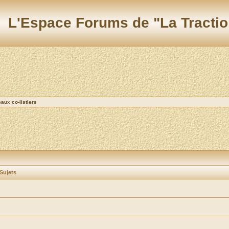
L'Espace Forums de "La Tractio
ux co-listiers
Sujets