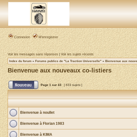
Connexion
M’enregistrer
Voir les messages sans réponses
|
Voir les sujets récents
Index du forum
»
Forums publics de "La Traction Universelle"
»
Bienvenue aux nouvea
Bienvenue aux nouveaux co-listiers
Page
1
sur
43
[ 633 sujets ]
Bienvenue à noullet
Bienvenue à Florian 1983
Bienvenue à KIMA