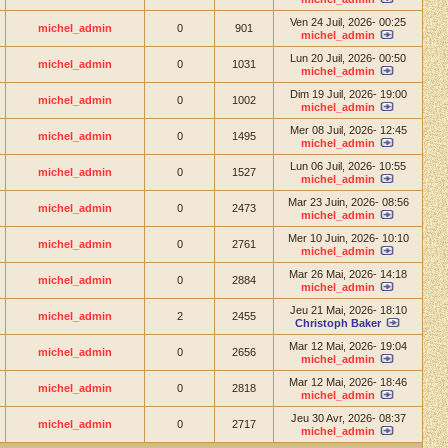
Ven 24 Juil, 2026- 00:25
michel_admin
0
901
michel_admin
Lun 20 Juil, 2026- 00:50
michel_admin
0
1031
michel_admin
Dim 19 Juil, 2026- 19:00
michel_admin
0
1002
michel_admin
Mer 08 Juil, 2026- 12:45
michel_admin
0
1495
michel_admin
Lun 06 Juil, 2026- 10:55
michel_admin
0
1527
michel_admin
Mar 23 Juin, 2026- 08:56
michel_admin
0
2473
michel_admin
Mer 10 Juin, 2026- 10:10
michel_admin
0
2761
michel_admin
Mar 26 Mai, 2026- 14:18
michel_admin
0
2884
michel_admin
Jeu 21 Mai, 2026- 18:10
michel_admin
2
2455
Christoph Baker
Mar 12 Mai, 2026- 19:04
michel_admin
0
2656
michel_admin
Mar 12 Mai, 2026- 18:46
michel_admin
0
2818
michel_admin
Jeu 30 Avr, 2026- 08:37
michel_admin
0
2717
michel_admin