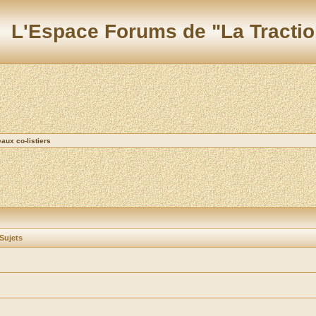
L'Espace Forums de "La Tractio
ux co-listiers
Sujets