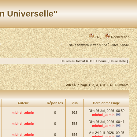
n Universelle"
FAQ
Rechercher
Nous sommes le Ven 07 Aoû, 2026- 00:30
Heures au format UTC + 1 heure [ Heure d’été ]
Aller à la page
1
,
2
,
3
,
4
,
5
...
43
Suivante
Auteur
Réponses
Vus
Dernier message
Dim 26 Juil, 2026- 00:59
michel_admin
0
913
michel_admin
Dim 26 Juil, 2026- 00:41
michel_admin
0
583
michel_admin
Ven 24 Juil, 2026- 00:25
michel_admin
0
836
michel_admin