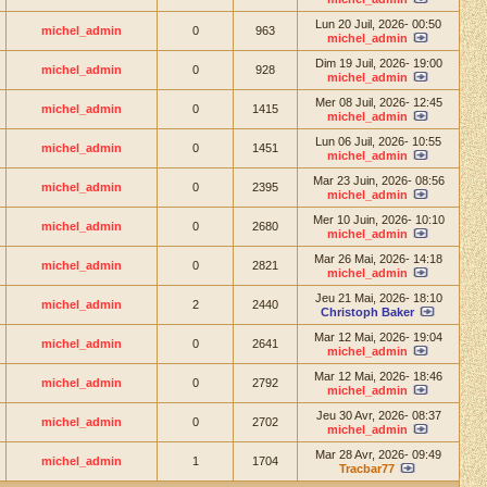
Lun 20 Juil, 2026- 00:50
michel_admin
0
963
michel_admin
Dim 19 Juil, 2026- 19:00
michel_admin
0
928
michel_admin
Mer 08 Juil, 2026- 12:45
michel_admin
0
1415
michel_admin
Lun 06 Juil, 2026- 10:55
michel_admin
0
1451
michel_admin
Mar 23 Juin, 2026- 08:56
michel_admin
0
2395
michel_admin
Mer 10 Juin, 2026- 10:10
michel_admin
0
2680
michel_admin
Mar 26 Mai, 2026- 14:18
michel_admin
0
2821
michel_admin
Jeu 21 Mai, 2026- 18:10
michel_admin
2
2440
Christoph Baker
Mar 12 Mai, 2026- 19:04
michel_admin
0
2641
michel_admin
Mar 12 Mai, 2026- 18:46
michel_admin
0
2792
michel_admin
Jeu 30 Avr, 2026- 08:37
michel_admin
0
2702
michel_admin
Mar 28 Avr, 2026- 09:49
michel_admin
1
1704
Tracbar77