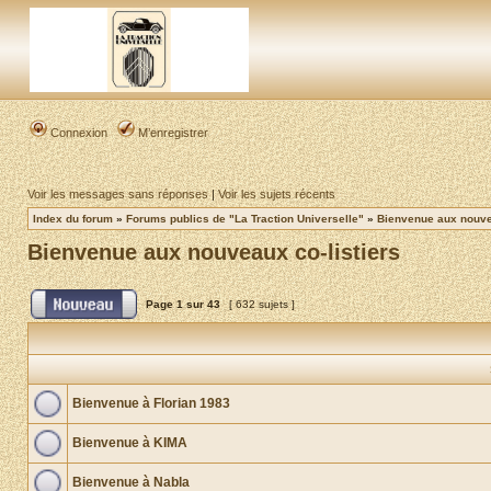
Connexion
M’enregistrer
Voir les messages sans réponses
|
Voir les sujets récents
Index du forum
»
Forums publics de "La Traction Universelle"
»
Bienvenue aux nouvea
Bienvenue aux nouveaux co-listiers
Page
1
sur
43
[ 632 sujets ]
Bienvenue à Florian 1983
Bienvenue à KIMA
Bienvenue à Nabla