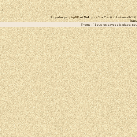
--/
Propulse par
phpBB
et
MuL
pour "La Traction Universelle" 
Tradu
Theme : "Sous les paves : la plage; sous