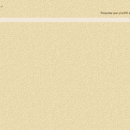
--/
Propulse par
phpBB
e