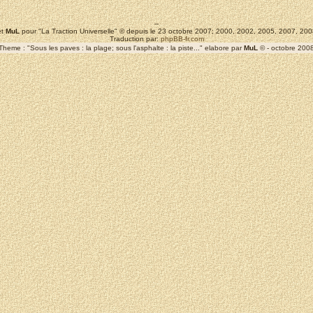
--
t
MuL
pour "La Traction Universelle" © depuis le 23 octobre 2007; 2000, 2002, 2005, 2007, 2
Traduction par:
phpBB-fr.com
Theme : "Sous les paves : la plage; sous l'asphalte : la piste..." elabore par
MuL
© - octobre 200