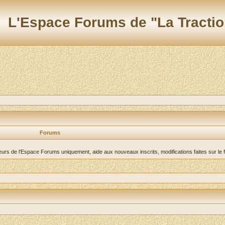
L'Espace Forums de "La Tractio
Forums
teurs de l'Espace Forums uniquement, aide aux nouveaux inscrits, modifications faites sur le 