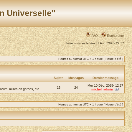
n Universelle"
FAQ
Rechercher
Nous sommes le Ven 07 Aoû, 2026- 22:37
Heures au format UTC + 1 heure [ Heure d’été ]
Sujets
Messages
Dernier message
Mer 10 Déc, 2025- 12:27
16
24
forum, mises en gardes, etc..
michel_admin
Heures au format UTC + 1 heure [ Heure d’été ]