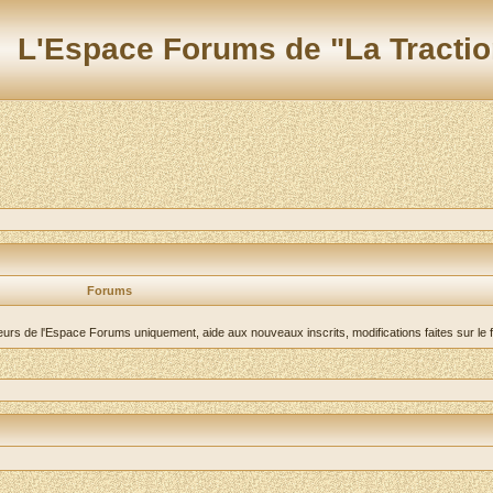
L'Espace Forums de "La Tractio
Forums
teurs de l'Espace Forums uniquement, aide aux nouveaux inscrits, modifications faites sur le 