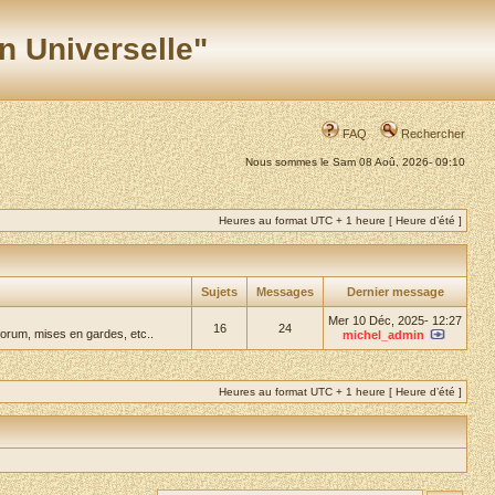
n Universelle"
FAQ
Rechercher
Nous sommes le Sam 08 Aoû, 2026- 09:10
Heures au format UTC + 1 heure [ Heure d’été ]
Sujets
Messages
Dernier message
Mer 10 Déc, 2025- 12:27
16
24
forum, mises en gardes, etc..
michel_admin
Heures au format UTC + 1 heure [ Heure d’été ]