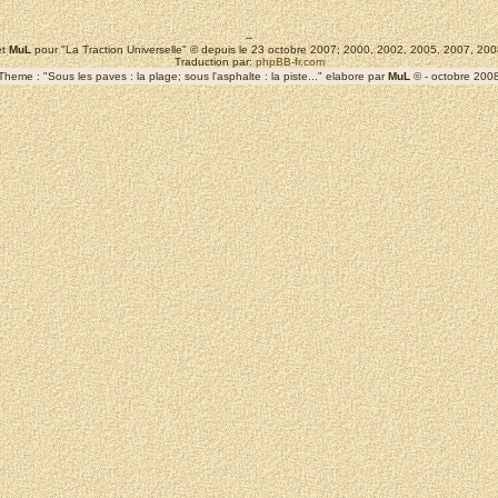
--
t
MuL
pour "La Traction Universelle" © depuis le 23 octobre 2007; 2000, 2002, 2005, 2007, 2
Traduction par:
phpBB-fr.com
Theme : "Sous les paves : la plage; sous l'asphalte : la piste..." elabore par
MuL
© - octobre 200