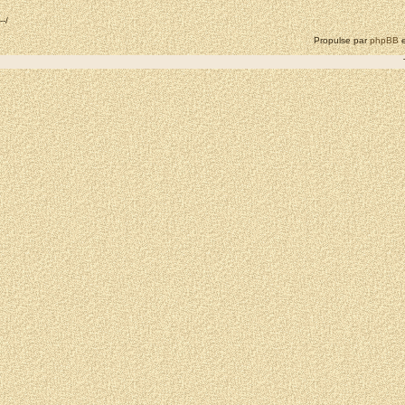
--/
Propulse par
phpBB
e