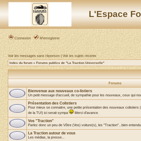
L'Espace Fo
Connexion
M’enregistrer
Voir les messages sans réponses
|
Voir les sujets récents
Index du forum
»
Forums publics de "La Traction Universelle"
Forums
Bienvenue aux nouveaux co-listiers
Un petit message d'accueil, de sympathie pour les nouveaux, ceux qui nous re
Présentation des Colistiers
Pour mieux se connaitre, une petite présentation des nouveaux colistiers
de la TU!) ici serait sympa
Merci d'avance.
Vos "Traction"
Parlez donc un peu de Vôtre (Vos) voiture(s), les "Traction"...bien entendu
La Traction autour de vous
Les médias, la presse...