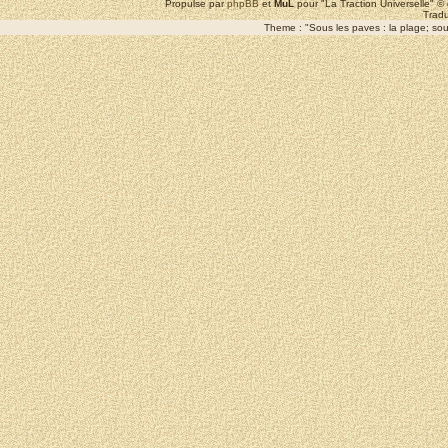
Propulse par
phpBB
et
MuL
pour "La Traction Universelle" 
Tradu
Theme : "Sous les paves : la plage; sous