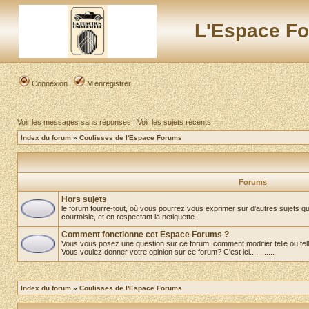
L'Espace Fo
Connexion
M’enregistrer
Voir les messages sans réponses
|
Voir les sujets récents
Index du forum
»
Coulisses de l'Espace Forums
Forums
Hors sujets
le forum fourre-tout, où vous pourrez vous exprimer sur d'autres sujets que
courtoisie, et en respectant la netiquette..
Comment fonctionne cet Espace Forums ?
Vous vous posez une question sur ce forum, comment modifier telle ou telle 
Vous voulez donner votre opinion sur ce forum? C'est ici............
Index du forum
»
Coulisses de l'Espace Forums