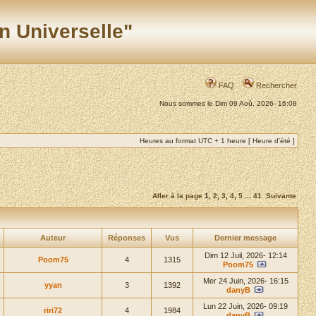
n Universelle"
FAQ
Rechercher
Nous sommes le Dim 09 Aoû, 2026- 16:08
Heures au format UTC + 1 heure [ Heure d’été ]
Aller à la page
1
,
2
,
3
,
4
,
5
...
41
Suivante
Auteur
Réponses
Vus
Dernier message
Dim 12 Juil, 2026- 12:14
Poom75
4
1315
Poom75
Mer 24 Juin, 2026- 16:15
yyan
3
1392
danyB
Lun 22 Juin, 2026- 09:19
riri72
4
1984
danyB