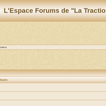
L'Espace Forums de "La Tractio
stiers
Sujets