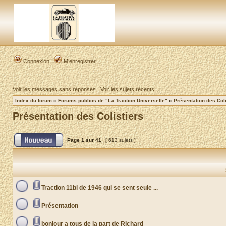
Connexion
M’enregistrer
Voir les messages sans réponses
|
Voir les sujets récents
Index du forum
»
Forums publics de "La Traction Universelle"
»
Présentation des Coli
Présentation des Colistiers
Page
1
sur
41
[ 613 sujets ]
Traction 11bl de 1946 qui se sent seule ...
Présentation
bonjour a tous de la part de Richard