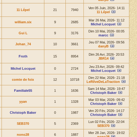
Ven 05 Juin, 2026- 14:11
11 Lépel
21
7940
11 Lépel
Mar 26 Mai, 2026- 11:12
william.six
9
2685
Michel Locquet
Dim 10 Mai, 2026- 00:05
Gui L
9
3176
marcc
Jeu 07 Mai, 2026- 09:56
Johan_74
10
3661
danyB
Dim 26 Avr, 2026- 20:53
Froth
15
8954
JBR14
Jeu 23 Avr, 2026- 09:42
Michel Locquet
0
2724
Michel Locquet
Dim 22 Mar, 2026- 21:18
comte de foix
12
10718
LeRêveDeLaTraction
Sam 14 Mar, 2026- 19:47
Familiale55
1
1636
Christoph Baker
Mar 03 Mar, 2026- 09:42
yyan
1
1328
Christoph Baker
Ven 20 Fév, 2026- 14:17
Christoph Baker
0
1987
Christoph Baker
Lun 02 Fév, 2026- 22:04
SEB370
5
2369
SEB370
Mer 28 Jan, 2026- 19:02
nono28
6
1887
nono28