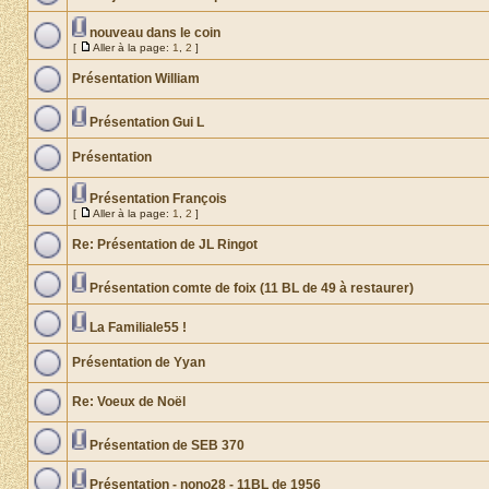
nouveau dans le coin
[
Aller à la page:
1
,
2
]
Présentation William
Présentation Gui L
Présentation
Présentation François
[
Aller à la page:
1
,
2
]
Re: Présentation de JL Ringot
Présentation comte de foix (11 BL de 49 à restaurer)
La Familiale55 !
Présentation de Yyan
Re: Voeux de Noël
Présentation de SEB 370
Présentation - nono28 - 11BL de 1956