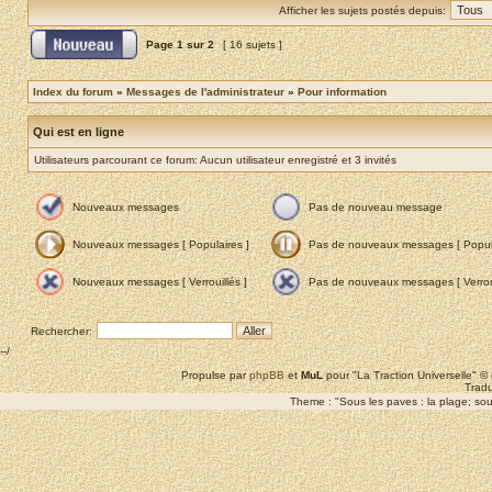
Afficher les sujets postés depuis:
Page
1
sur
2
[ 16 sujets ]
Index du forum
»
Messages de l'administrateur
»
Pour information
Qui est en ligne
Utilisateurs parcourant ce forum: Aucun utilisateur enregistré et 3 invités
Nouveaux messages
Pas de nouveau message
Nouveaux messages [ Populaires ]
Pas de nouveaux messages [ Popula
Nouveaux messages [ Verrouillés ]
Pas de nouveaux messages [ Verroui
Rechercher:
--/
Propulse par
phpBB
et
MuL
pour "La Traction Universelle" 
Tradu
Theme : "Sous les paves : la plage; sous