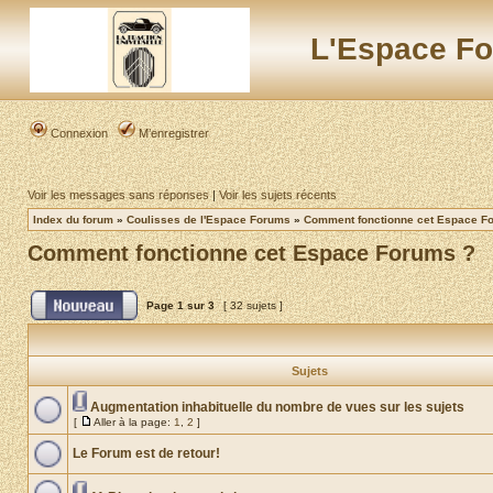
L'Espace Fo
Connexion
M’enregistrer
Voir les messages sans réponses
|
Voir les sujets récents
Index du forum
»
Coulisses de l'Espace Forums
»
Comment fonctionne cet Espace F
Comment fonctionne cet Espace Forums ?
Page
1
sur
3
[ 32 sujets ]
Sujets
Augmentation inhabituelle du nombre de vues sur les sujets
[
Aller à la page:
1
,
2
]
Le Forum est de retour!