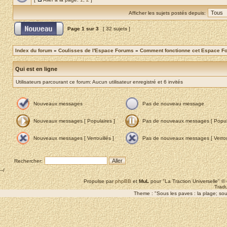
Afficher les sujets postés depuis:
Page
1
sur
3
[ 32 sujets ]
Index du forum
»
Coulisses de l'Espace Forums
»
Comment fonctionne cet Espace F
Qui est en ligne
Utilisateurs parcourant ce forum: Aucun utilisateur enregistré et 6 invités
Nouveaux messages
Pas de nouveau message
Nouveaux messages [ Populaires ]
Pas de nouveaux messages [ Popula
Nouveaux messages [ Verrouillés ]
Pas de nouveaux messages [ Verroui
Rechercher:
--/
Propulse par
phpBB
et
MuL
pour "La Traction Universelle" 
Tradu
Theme : "Sous les paves : la plage; sous