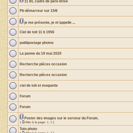
11 BL cadre de pare-brise
Pb démarreur sur 15/6
je me présente, je m'appelle ...
Ciel de toit 11 b 1956
publipostage photos
La panne du 19 mai 2020
Recherche pièces occasion
Recherche pièces occasion
ciel de toit et moquette
Forum
Forum
Poster des images sur le serveur du Forum.
[
Aller à la page:
1
,
2
]
Tuto photo
[
Aller à la page:
1
,
2
]