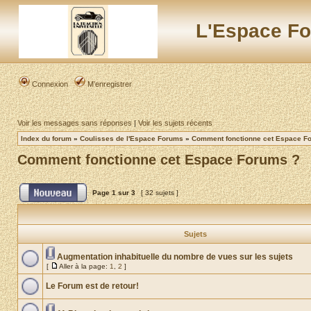
L'Espace Fo
Connexion
M’enregistrer
Voir les messages sans réponses
|
Voir les sujets récents
Index du forum
»
Coulisses de l'Espace Forums
»
Comment fonctionne cet Espace F
Comment fonctionne cet Espace Forums ?
Page
1
sur
3
[ 32 sujets ]
Sujets
Augmentation inhabituelle du nombre de vues sur les sujets
[
Aller à la page:
1
,
2
]
Le Forum est de retour!