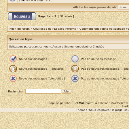
Afficher les sujets postés depuis:
Page
1
sur
3
[ 32 sujets ]
Index du forum
»
Coulisses de l'Espace Forums
»
Comment fonctionne cet Espace F
Qui est en ligne
Utilisateurs parcourant ce forum: Aucun utilisateur enregistré et 3 invités
Nouveaux messages
Pas de nouveau message
Nouveaux messages [ Populaires ]
Pas de nouveaux messages [ Popula
Nouveaux messages [ Verrouillés ]
Pas de nouveaux messages [ Verroui
Rechercher:
--/
Propulse par
phpBB
et
MuL
pour "La Traction Universelle" 
Tradu
Theme : "Sous les paves : la plage; sous