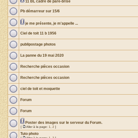
11 BL cadre de pare-brise
Pb démarreur sur 15/6
je me présente, je m'appelle ...
Ciel de toit 11 b 1956
publipostage photos
La panne du 19 mai 2020
Recherche pièces occasion
Recherche pièces occasion
ciel de toit et moquette
Forum
Forum
Poster des images sur le serveur du Forum.
[
Aller à la page:
1
,
2
]
Tuto photo
[
Aller à la page:
1
,
2
]