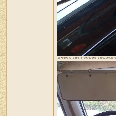
197510242_189278779763666_5350296425792145