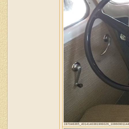
197046365_4014140381999326_108609011440711