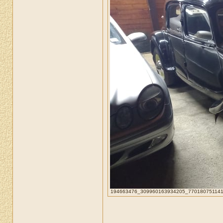
194663476_309960163934205_7701807511410097