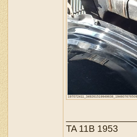
197072411_349261519949638_1946076765094090
_____________
TA 11B 1953