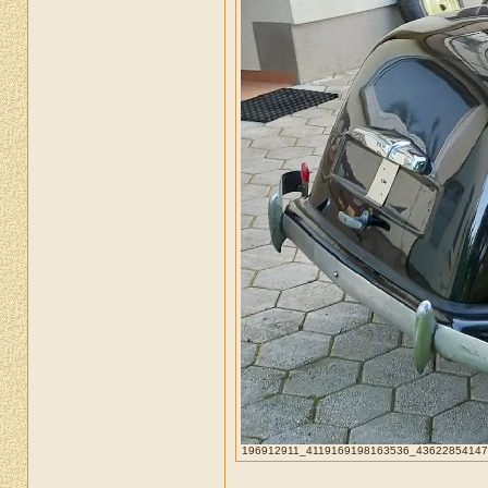
196912911_4119169198163536_436228541472517