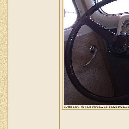
196853309_897336850821222_1822356211722365
_____________