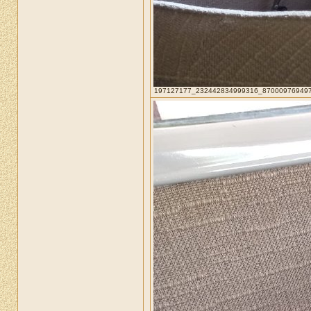
197127177_232442834999316_8700097694977320