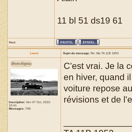
11 bl 51 ds19 61
Haut
Lovro
Sujet du message:
Re: Ma TA 11B 1953
C'est vrai. Je la 
en hiver, quand il
voiture repose a
révisions et de l'e
Inscription:
Ven 07 Oct, 2022-
10:41
Messages:
768
_____________