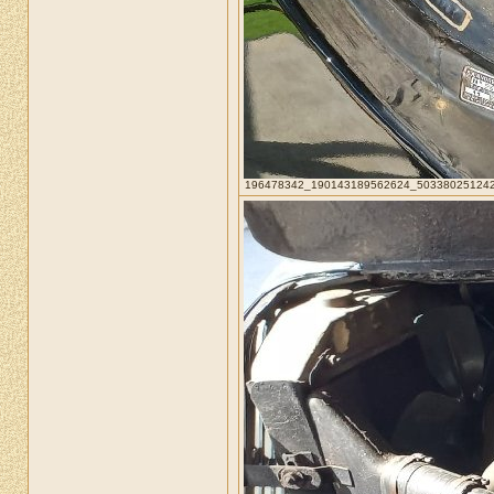
196478342_190143189562624_5033802512426352