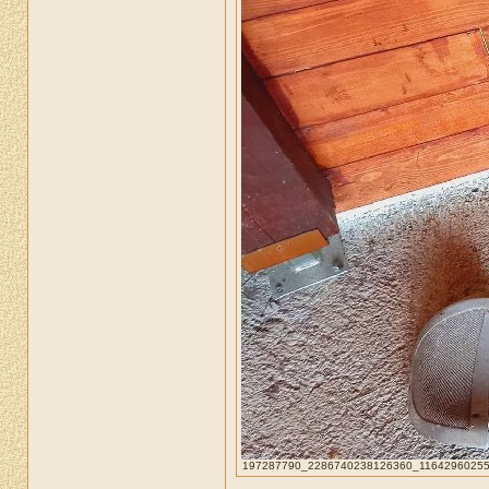
197287790_2286740238126360_116429602551448