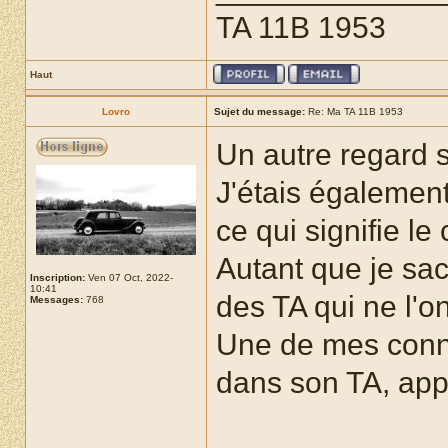
TA 11B 1953
Haut
Lovro
Sujet du message:
Re: Ma TA 11B 1953
Un autre regard 
J'étais également 
ce qui signifie le
Autant que je sach
Inscription:
Ven 07 Oct, 2022-
10:41
des TA qui ne l'on
Messages:
768
Une de mes conna
dans son TA, app