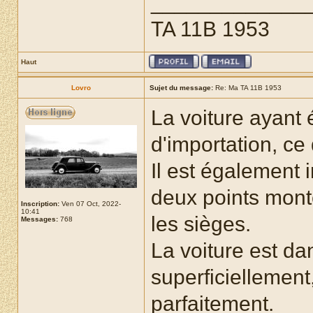
_____________
TA 11B 1953
Haut
Lovro
Sujet du message:
Re: Ma TA 11B 1953
La voiture ayant 
d'importation, ce 
Il est également 
deux points monté
Inscription:
Ven 07 Oct, 2022-
10:41
les sièges.
Messages:
768
La voiture est da
superficiellement
parfaitement.