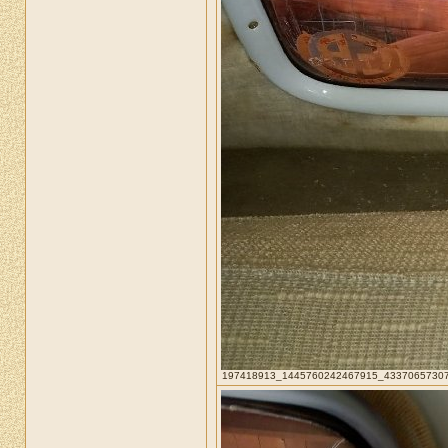
197418913_1445760242467915_433706573075174