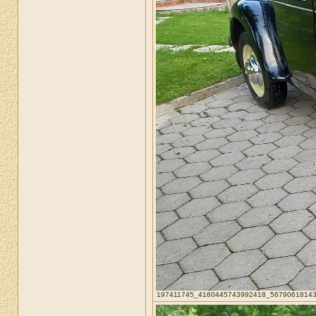
197411745_4160445743992418_567906181432959