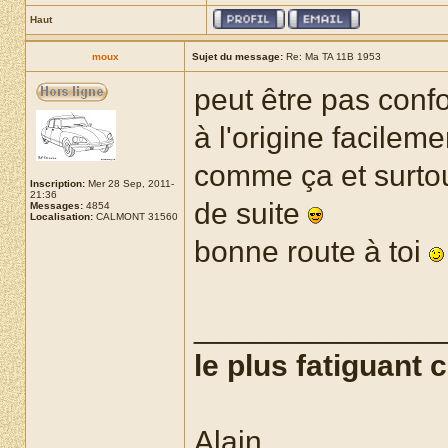
Haut
moux
Sujet du message:
Re: Ma TA 11B 1953
peut être pas confo
à l'origine facileme
comme ça et surtout
Inscription:
Mer 28 Sep, 2011-
21:36
de suite
Messages:
4854
Localisation:
CALMONT 31560
bonne route à toi
______________
le plus fatiguant c
Alain