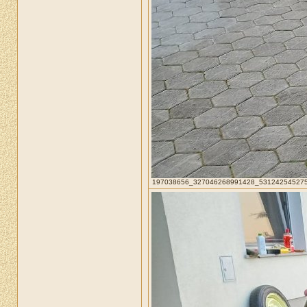
197038656_327046268991428_5312425452751588