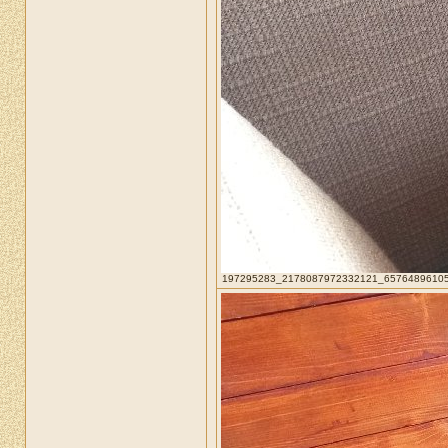
197295283_2178087972332121_657648961051026