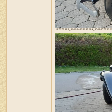
197077385_360644605637289_3508657750214945