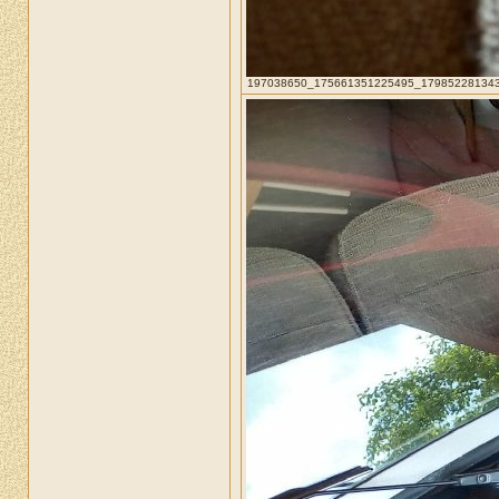
197038650_175661351225495_1798522813439108