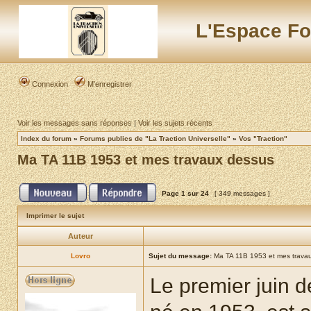
L'Espace Fo
Connexion
M’enregistrer
Voir les messages sans réponses
|
Voir les sujets récents
Index du forum
»
Forums publics de "La Traction Universelle"
»
Vos "Traction"
Ma TA 11B 1953 et mes travaux dessus
Page
1
sur
24
[ 349 messages ]
Imprimer le sujet
Auteur
Lovro
Sujet du message:
Ma TA 11B 1953 et mes trava
Le premier juin d