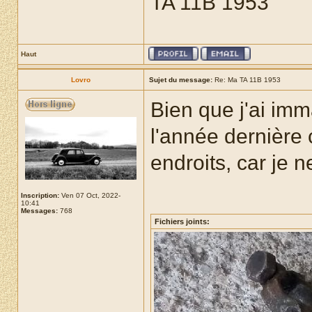
TA 11B 1953
Haut
Lovro
Sujet du message:
Re: Ma TA 11B 1953
Bien que j'ai imma
l'année dernière c
endroits, car je 
Inscription:
Ven 07 Oct, 2022-
10:41
Messages:
768
Fichiers joints: