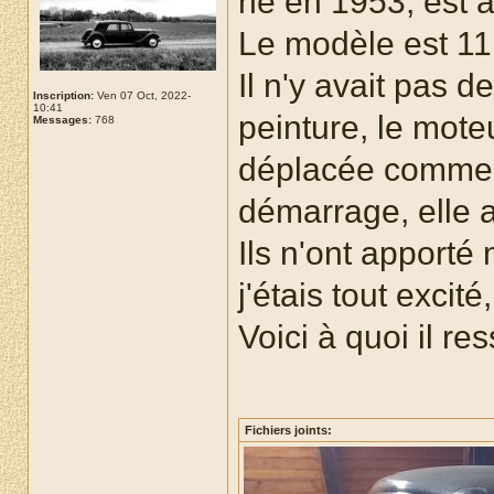
né en 1953, est 
Le modèle est 1
Il n'y avait pas de
Inscription:
Ven 07 Oct, 2022-
10:41
peinture, le moteu
Messages:
768
déplacée comme 
démarrage, elle 
Ils n'ont apporté 
j'étais tout excité
Voici à quoi il re
Fichiers joints: