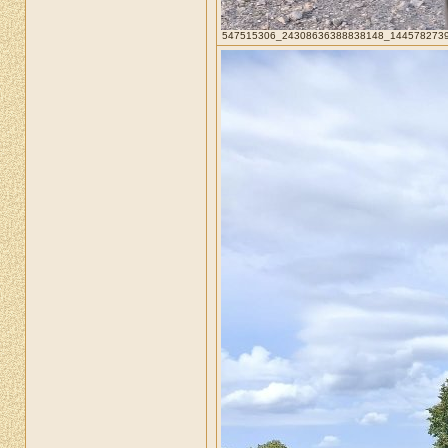
547515306_24308636388838148_14457827395782