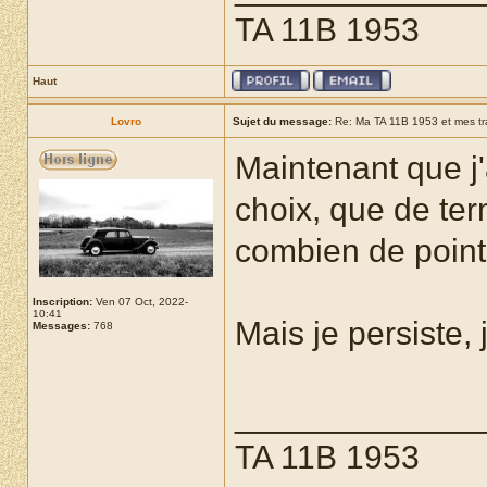
TA 11B 1953
Haut
Lovro
Sujet du message:
Re: Ma TA 11B 1953 et mes t
Maintenant que j'
choix, que de ter
combien de point
Inscription:
Ven 07 Oct, 2022-
10:41
Mais je persiste,
Messages:
768
_____________
TA 11B 1953