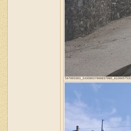
547993383_24308637968837990_81066575305016