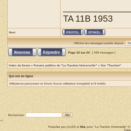
_____________
TA 11B 1953
Haut
Afficher les messages postés depuis:
Page
24
sur
24
[ 349 messages ]
Index du forum
»
Forums publics de "La Traction Universelle"
»
Vos "Traction"
Qui est en ligne
Utilisateurs parcourant ce forum: Aucun utilisateur enregistré et 8 invités
Rechercher:
--/
Propulse par
phpBB
et
MuL
pour "La Traction Universelle" 
Tradu