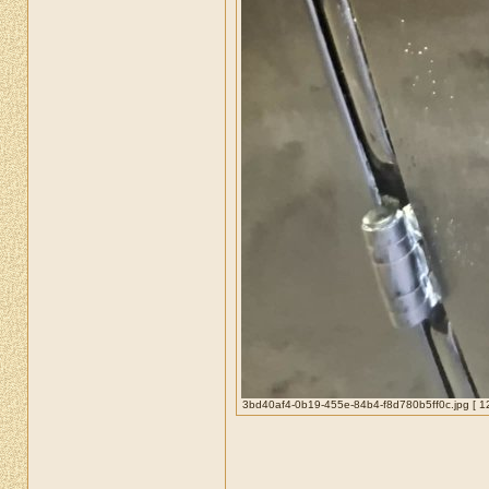
3bd40af4-0b19-455e-84b4-f8d780b5ff0c.jpg [ 122
_____________