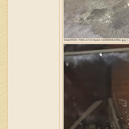
bfab8506-7080-4723-8a4d-1b88868d38fe.jpg [ 22