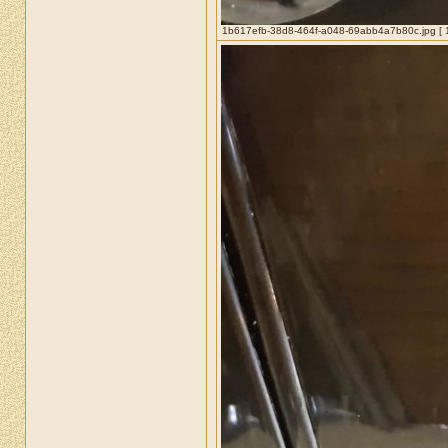
1b617efb-38d8-464f-a048-69abb4a7b80c.jpg [ 12