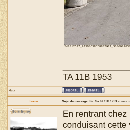
548412517_24308638658837921_30409898387412
_____________
TA 11B 1953
Haut
Lovro
Sujet du message:
Re: Ma TA 11B 1953 et mes t
En rentrant chez m
conduisant cette