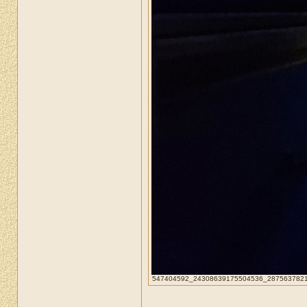
547404592_24308639175504536_28756378217115