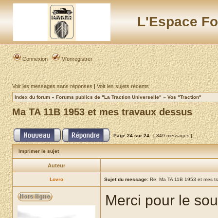
L'Espace Fo
Connexion
M’enregistrer
Voir les messages sans réponses
|
Voir les sujets récents
Index du forum
»
Forums publics de "La Traction Universelle"
»
Vos "Traction"
Ma TA 11B 1953 et mes travaux dessus
Page
24
sur
24
[ 349 messages ]
Imprimer le sujet
Auteur
Lovro
Sujet du message:
Re: Ma TA 11B 1953 et mes t
Merci pour le sou