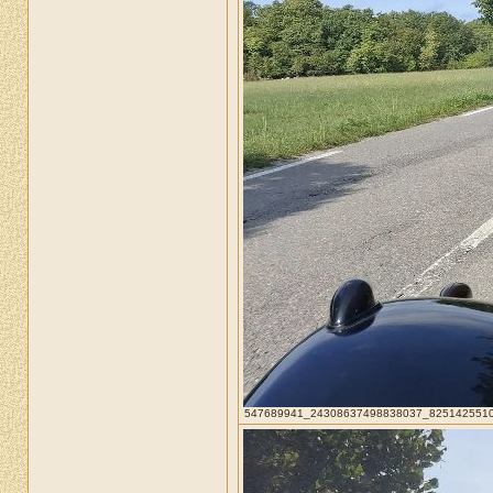
547689941_24308637498838037_82514255101473