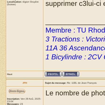
supprimer c3lui-ci 
Localisation:
région Gruyère
(Suisse)
______________
Membre : TU Rhoda
3 Tractions : Vict
11A 36 Ascendanc
1 Bicylindre : 2CV
Haut
JFH
Sujet du message:
Re: 11BL de Jean François
Le nombre de photo
Inscription:
Ven 29 Aoû, 2025-
23:04
Messages:
23