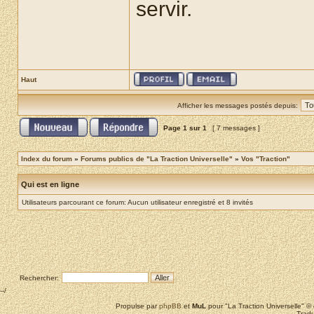
servir.
Haut
Afficher les messages postés depuis:
Page
1
sur
1
[ 7 messages ]
Index du forum
»
Forums publics de "La Traction Universelle"
»
Vos "Traction"
Qui est en ligne
Utilisateurs parcourant ce forum: Aucun utilisateur enregistré et 8 invités
Rechercher:
--/
Propulse par
phpBB
et
MuL
pour "La Traction Universelle" 
Tradu