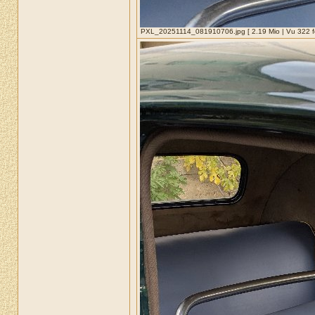
PXL_20251114_081910706.jpg [ 2.19 Mio | Vu 322 fo