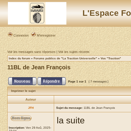
L'Espace Fo
Connexion
M’enregistrer
Voir les messages sans réponses
|
Voir les sujets récents
Index du forum
»
Forums publics de "La Traction Universelle"
»
Vos "Traction"
11BL de Jean François
Page
1
sur
1
[ 7 messages ]
Imprimer le sujet
Auteur
JFH
Sujet du message:
11BL de Jean François
la suite
Inscription:
Ven 29 Aoû, 2025-
23:04