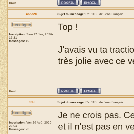
Haut
nono28
Sujet du message:
Re: 11BL de Jean François
Top !
Inscription:
Sam 17 Jan, 2026-
17:21
Messages:
19
J'avais vu ta tract
très jolie avec ce v
Haut
JFH
Sujet du message:
Re: 11BL de Jean François
Je ne crois pas. Ce
Inscription:
Ven 29 Aoû, 2025-
et il n'est pas en v
23:04
Messages:
23