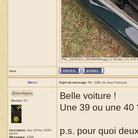
PXL_20251114_081904599.jpg [ 2.09 Mio | Vu 378 fo
Haut
Marco
Sujet du message:
Re: 11BL de Jean François
Belle voiture !
Membre TU
Une 39 ou une 40 
p.s. pour quoi deux
Inscription:
Jeu 16 Avr, 2020-
09:20
Messages:
1200