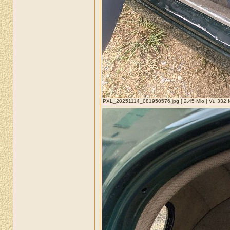
PXL_20251114_081950576.jpg [ 2.45 Mio | Vu 332 fo