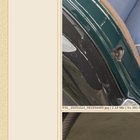
PXL_20251114_081934460.jpg [ 2.16 Mio | Vu 392 fo