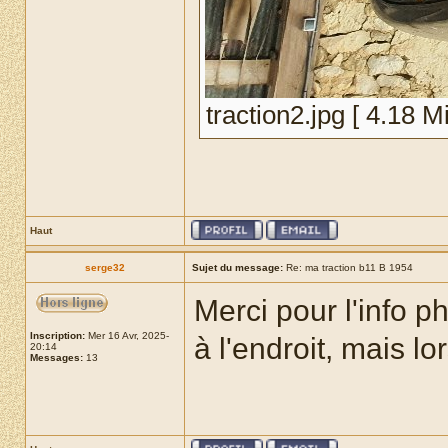
traction2.jpg [ 4.18 Mi
Haut
serge32
Sujet du message:
Re: ma traction b11 B 1954
Merci pour l'info p
Inscription:
Mer 16 Avr, 2025-
à l'endroit, mais lo
20:14
Messages:
13