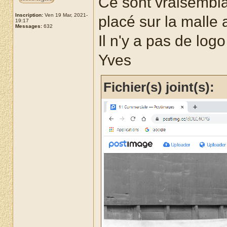
Ce sont vraisembl
Inscription:
Ven 19 Mar, 2021-
placé sur la malle a
19:17
Messages:
632
Il n'y a pas de log
Yves
Fichier(s) joint(s):