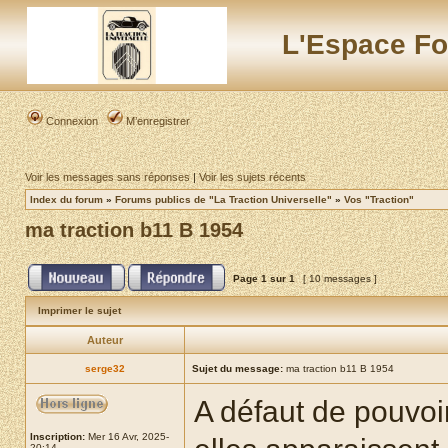
L'Espace Fo
Connexion
M’enregistrer
Voir les messages sans réponses
|
Voir les sujets récents
Index du forum
»
Forums publics de "La Traction Universelle"
»
Vos "Traction"
ma traction b11 B 1954
Page
1
sur
1
[ 10 messages ]
Imprimer le sujet
Auteur
serge32
Sujet du message:
ma traction b11 B 1954
A défaut de pouvoir
Inscription:
Mer 16 Avr, 2025-
20:14