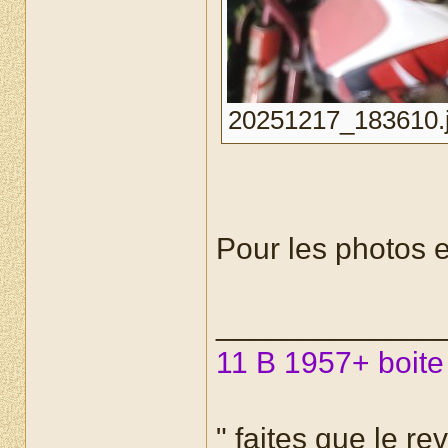
20251217_183610.jpg
Pour les photos 
_____________
11 B 1957+ boite
" faites que le re