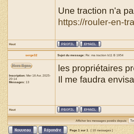
Une traction n'a pas
https://rouler-en-t
Haut
serge32
Sujet du message:
Re: ma traction b11 B 1954
les propriétaires p
Inscription:
Mer 16 Avr, 2025-
Il me faudra envisa
20:14
Messages:
13
Haut
Afficher les messages postés depuis:
Page
1
sur
1
[ 10 messages ]