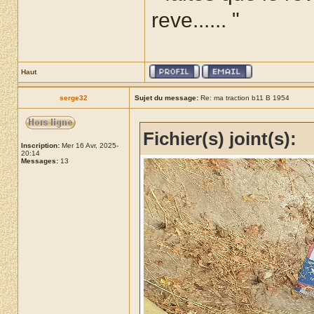
reve...... "
Haut
serge32
Sujet du message:
Re: ma traction b11 B 1954
Fichier(s) joint(s):
Inscription:
Mer 16 Avr, 2025-
20:14
Messages:
13