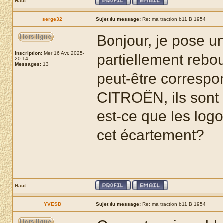
Haut
serge32
Sujet du message:
Re: ma traction b11 B 1954
Bonjour, je pose un
Inscription:
Mer 16 Avr, 2025-
partiellement rebou
20:14
Messages:
13
peut-être correspon
CITROËN, ils sont 
est-ce que les log
cet écartement?
Haut
YVESD
Sujet du message:
Re: ma traction b11 B 1954