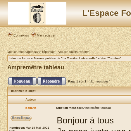
L'Espace Fo
Connexion
M’enregistrer
Voir les messages sans réponses
|
Voir les sujets récents
Index du forum
»
Forums publics de "La Traction Universelle"
»
Vos "Traction"
Ampremêtre tableau
Page
1
sur
2
[ 21 messages ]
Imprimer le sujet
Auteur
leoparis
Sujet du message:
Ampremêtre tableau
Bonjour à tous
Inscription:
Mar 18 Mai, 2021-
18:57