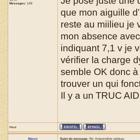
Je pose juste une 
Messages:
168
que mon aiguille d
reste au miilieu je
mon absence avec
indiquant 7,1 v je vé
vérifier la charge
semble OK donc à q
trouver un qui fonc
Il y a un TRUC A
Haut
Marco
Sujet du message:
Re: Ampremêtre tableau