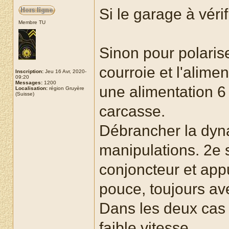
Si le garage à véri
Membre TU
Sinon pour polaris
courroie et l'alime
Inscription:
Jeu 16 Avr, 2020-
09:20
Messages:
1200
une alimentation 6 
Localisation:
région Gruyère
(Suisse)
carcasse.
Débrancher la dyn
manipulations. 2e 
conjoncteur et appu
pouce, toujours av
Dans les deux cas 
faible vitesse.