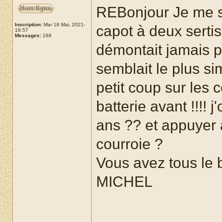
REBonjour Je me s
Inscription:
Mar 18 Mai, 2021-
capot à deux serti
18:57
Messages:
168
démontait jamais 
semblait le plus s
petit coup sur les
batterie avant !!!!
ans ?? et appuyer a
courroie ?
Vous avez tous le b
MICHEL