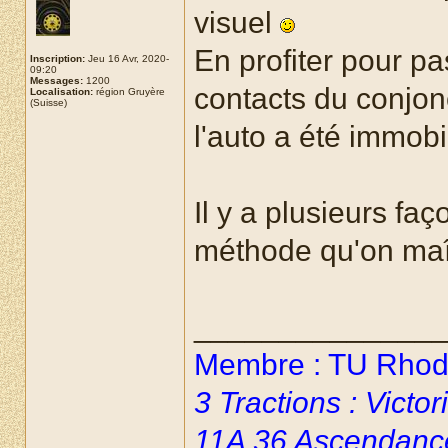
visuel
En profiter pour pa
Inscription:
Jeu 16 Avr, 2020-
09:20
Messages:
1200
contacts du conjonc
Localisation:
région Gruyère
(Suisse)
l'auto a été immob
Il y a plusieurs fa
méthode qu'on maîtr
______________
Membre : TU Rhoda
3 Tractions : Vict
11A 36 Ascendanc