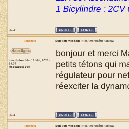
1 Bicylindre : 2CV
Haut
leoparis
Sujet du message:
Re: Ampremêtre tableau
bonjour et merci Ma
Inscription:
Mar 18 Mai, 2021-
petits tétons qui 
18:57
Messages:
168
régulateur pour ne
réexciter la dynamo 
Haut
leoparis
Sujet du message:
Re: Ampremêtre tableau