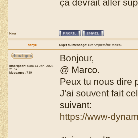
ça devrait aller su
Haut
danyB
Sujet du message:
Re: Ampremêtre tableau
Bonjour,
Inscription:
Sam 14 Jan, 2023-
@ Marco.
21:57
Messages:
739
Peux tu nous dire p
J'ai souvent fait c
suivant:
https://www-dynamo