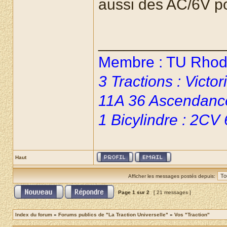
aussi des AC/6V po
______________
Membre : TU Rhoda
3 Tractions : Vict
11A 36 Ascendanc
1 Bicylindre : 2CV
Haut
Afficher les messages postés depuis:
Page
1
sur
2
[ 21 messages ]
Index du forum
»
Forums publics de "La Traction Universelle"
»
Vos "Traction"