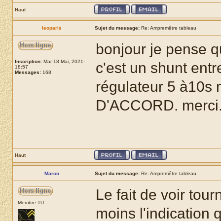
Haut
leoparis
Sujet du message:
Re: Ampremêtre tableau
bonjour je pense qu
Inscription:
Mar 18 Mai, 2021-
c'est un shunt ent
18:57
Messages:
168
régulateur 5 à10s 
D'ACCORD. merci.
Haut
Marco
Sujet du message:
Re: Ampremêtre tableau
Le fait de voir to
Membre TU
moins l'indication 