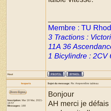
______________
Membre : TU Rhoda
3 Tractions : Vict
11A 36 Ascendanc
1 Bicylindre : 2CV
Haut
leoparis
Sujet du message:
Re: Ampremêtre tableau
Bonjour
Inscription:
Mar 18 Mai, 2021-
AH merci je défais 
18:57
Messages:
168