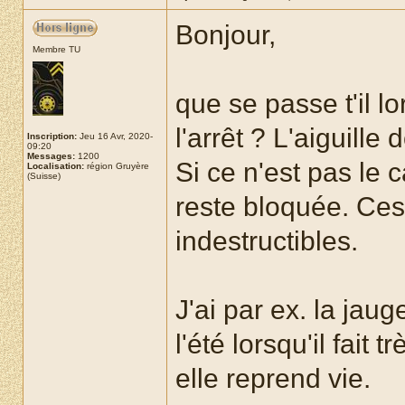
Bonjour,
Membre TU
que se passe t'il l
l'arrêt ? L'aiguill
Inscription:
Jeu 16 Avr, 2020-
09:20
Messages:
1200
Si ce n'est pas le c
Localisation:
région Gruyère
(Suisse)
reste bloquée. Ces
indestructibles.
J'ai par ex. la ja
l'été lorsqu'il fait
elle reprend vie.