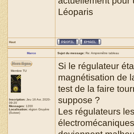
actuellement pour
Léoparis
Haut
Marco
Sujet du message:
Re: Ampremêtre tableau
Si le régulateur ét
Membre TU
magnétisation de l
test de la faire tou
suppose ?
Inscription:
Jeu 16 Avr, 2020-
09:20
Messages:
1200
Les régulateurs les
Localisation:
région Gruyère
(Suisse)
électromécaniques q