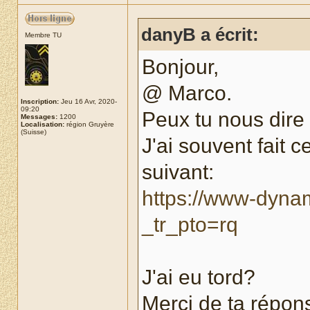
danyB a écrit:
Membre TU
Bonjour,
@ Marco.
Inscription:
Jeu 16 Avr, 2020-
09:20
Peux tu nous dire 
Messages:
1200
Localisation:
région Gruyère
(Suisse)
J'ai souvent fait 
suivant:
https://www-dynam
_tr_pto=rq
J'ai eu tord?
Merci de ta répon