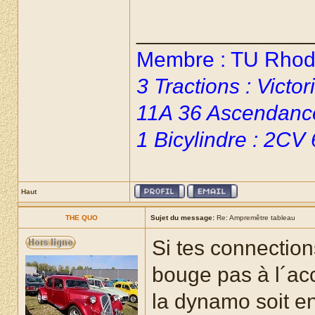
______________
Membre : TU Rhoda
3 Tractions : Vict
11A 36 Ascendanc
1 Bicylindre : 2CV
Haut
THE QUO
Sujet du message:
Re: Ampremêtre tableau
Si tes connection
bouge pas à l´ac
la dynamo soit en