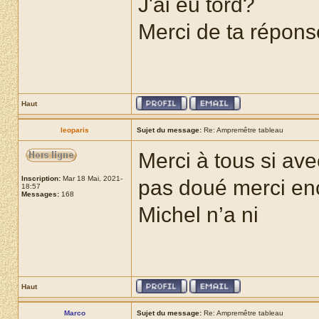
J'ai eu tord?
Merci de ta répons
Haut
leoparis
Sujet du message:
Re: Ampremêtre tableau
Merci à tous si avec
Inscription:
Mar 18 Mai, 2021-
pas doué merci enco
18:57
Messages:
168
Michel n’a ni
Haut
Marco
Sujet du message:
Re: Ampremêtre tableau