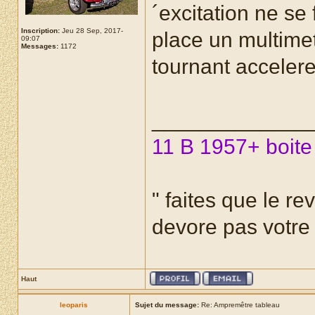
´excitation ne se f
Inscription:
Jeu 28 Sep, 2017-
place un multimet
09:07
Messages:
1172
tournant accelere
_____________
11 B 1957+ boite
" faites que le re
devore pas votre r
Haut
leoparis
Sujet du message:
Re: Ampremêtre tableau