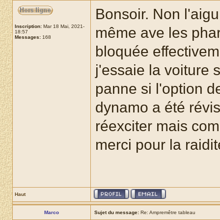
Bonsoir. Non l'aig
Inscription:
Mar 18 Mai, 2021-
même ave les phares
18:57
Messages:
168
bloquée effectivem
j'essaie la voiture 
panne si l'option d
dynamo a été révisé
réexciter mais co
merci pour la raid
Haut
Marco
Sujet du message:
Re: Ampremêtre tableau