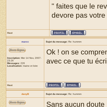
" faites que le re
devore pas votre r
Haut
marcc
Sujet du message:
Re: hummm
Ok ! on se compr
Inscription:
Mer 14 Nov, 2007-
avec ce que tu écr
23:26
Messages:
226
Localisation:
maine et loire
Haut
danyB
Sujet du message:
Re: hummm
Sans aucun doute , s