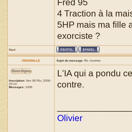
Fred 95
4 Traction à la mai
5HP mais ma fille a
exorciste ?
Haut
ONZAMALLE
Sujet du message:
Re: hummm
L'IA qui a pondu ce
Inscription:
Ven 08 Fév, 2008-
contre.
20:14
Messages:
1006
______________
Olivier