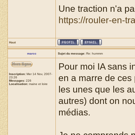
Une traction n'a pas
https://rouler-en-t
Haut
marcc
Sujet du message:
Re: hummm
Pour moi IA sans int
Inscription:
Mer 14 Nov, 2007-
en a marre de ces p
23:26
Messages:
226
Localisation:
maine et loire
les unes que les au
autres) dont on no
médias.