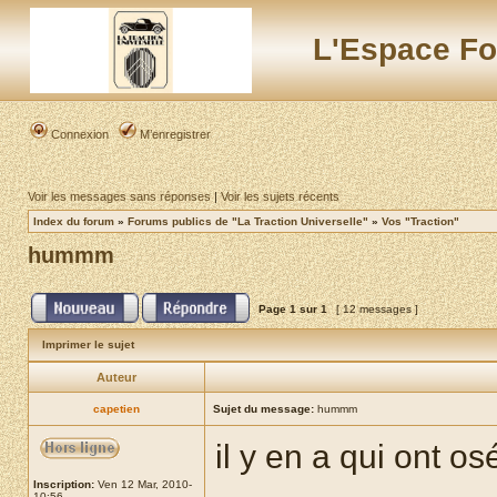
L'Espace Fo
Connexion
M’enregistrer
Voir les messages sans réponses
|
Voir les sujets récents
Index du forum
»
Forums publics de "La Traction Universelle"
»
Vos "Traction"
hummm
Page
1
sur
1
[ 12 messages ]
Imprimer le sujet
Auteur
capetien
Sujet du message:
hummm
il y en a qui ont os
Inscription:
Ven 12 Mar, 2010-
10:56