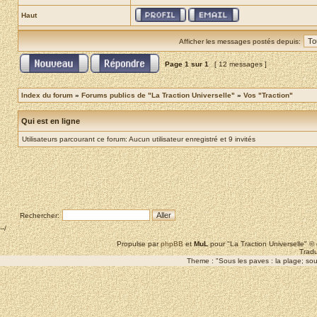
Haut
Afficher les messages postés depuis:
Page
1
sur
1
[ 12 messages ]
Index du forum
»
Forums publics de "La Traction Universelle"
»
Vos "Traction"
Qui est en ligne
Utilisateurs parcourant ce forum: Aucun utilisateur enregistré et 9 invités
Rechercher:
--/
Propulse par
phpBB
et
MuL
pour "La Traction Universelle" 
Tradu
Theme : "Sous les paves : la plage; sous