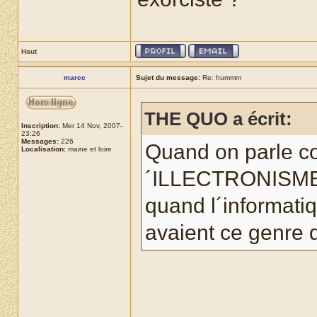
Haut
marcc
Sujet du message:
Re: hummm
THE QUO a écrit:
Inscription:
Mer 14 Nov, 2007-
23:26
Messages:
226
Quand on parle co
Localisation:
maine et loire
´ILLECTRONISME
quand l´informati
avaient ce genre