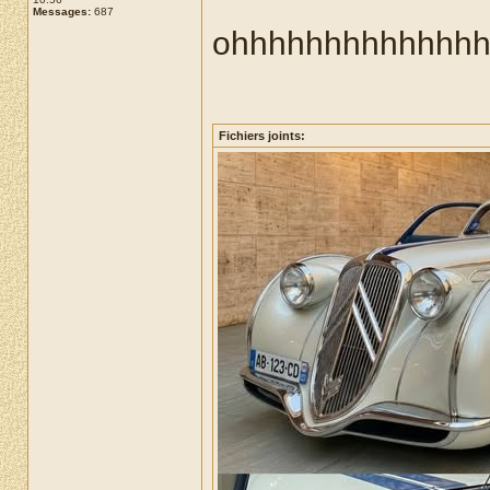
Messages:
687
ohhhhhhhhhhhhhhh 
Fichiers joints: