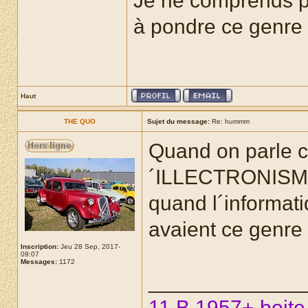
Je ne comprends pas
à pondre ce genre 
Haut
THE QUO
Sujet du message:
Re: hummm
Quand on parle c
´ILLECTRONISM
quand l´informat
avaient ce genre
Inscription:
Jeu 28 Sep, 2017-
09:07
Messages:
1172
_____________
11 B 1957+ boite