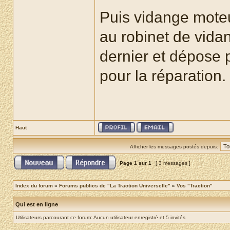
Puis vidange moteur
au robinet de vida
dernier et dépose 
pour la réparation.
Haut
Afficher les messages postés depuis:
Page
1
sur
1
[ 3 messages ]
Index du forum
»
Forums publics de "La Traction Universelle"
»
Vos "Traction"
Qui est en ligne
Utilisateurs parcourant ce forum: Aucun utilisateur enregistré et 5 invités