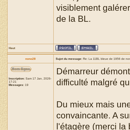
visiblement galérer
de la BL.
Haut
nono28
Sujet du message:
Re: La 11BL bleue de 1956 de no
Démarreur démonté
Inscription:
Sam 17 Jan, 2026-
difficulté malgré q
17:21
Messages:
19
Du mieux mais une 
convaincante. A sur
l'étagère (merci la 