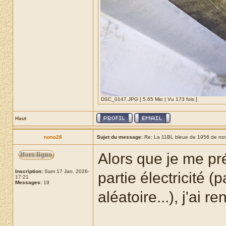
DSC_0147.JPG [ 5.65 Mio | Vu 173 fois ]
Haut
nono28
Sujet du message:
Re: La 11BL bleue de 1956 de no
Alors que je me pré
Inscription:
Sam 17 Jan, 2026-
partie électricité (
17:21
Messages:
19
aléatoire...), j'ai