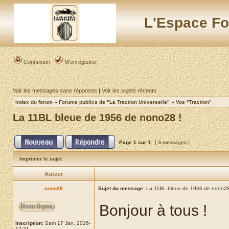
L'Espace Fo
Connexion
M’enregistrer
Voir les messages sans réponses
|
Voir les sujets récents
Index du forum
»
Forums publics de "La Traction Universelle"
»
Vos "Traction"
La 11BL bleue de 1956 de nono28 !
Page
1
sur
1
[ 3 messages ]
Imprimer le sujet
Auteur
nono28
Sujet du message:
La 11BL bleue de 1956 de nono28
Bonjour à tous !
Inscription:
Sam 17 Jan, 2026-
17:21