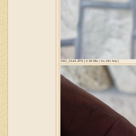
DSC_0144.JPG [ 4.38 Mio | Vu 181 fois ]