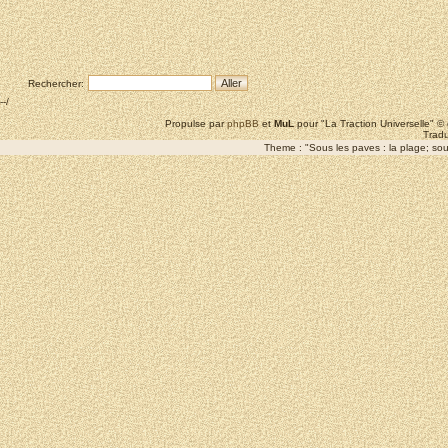
Rechercher:
--/
Propulse par
phpBB
et
MuL
pour "La Traction Universelle" 
Tradu
Theme : "Sous les paves : la plage; sous