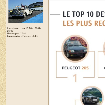
Inscription:
Lun 10 Déc, 2007-
15:08
Messages:
1744
Localisation:
Près de LILLE