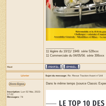
_________________
11 légère du 10/11/ 1949. série 528xxx
11 Commerciale du 04/05/56. série 306xxx
Haut
Lévrier
Sujet du message:
Re: Revue Traction Avant n°144
Dans le même temps (source Classic Expert
Inscription:
Lun 02 Mai, 2022-
17:02
Messages:
74