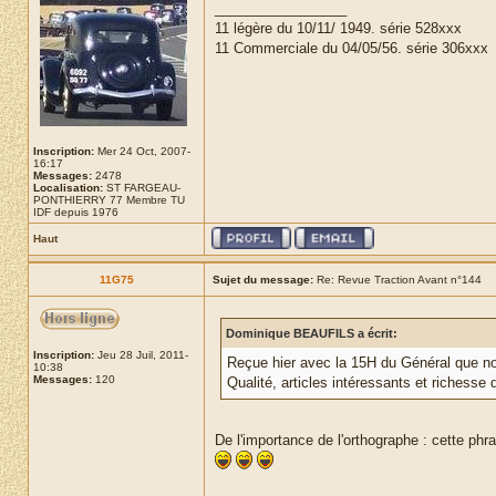
_________________
11 légère du 10/11/ 1949. série 528xxx
11 Commerciale du 04/05/56. série 306xxx
Inscription:
Mer 24 Oct, 2007-
16:17
Messages:
2478
Localisation:
ST FARGEAU-
PONTHIERRY 77 Membre TU
IDF depuis 1976
Haut
11G75
Sujet du message:
Re: Revue Traction Avant n°144
Dominique BEAUFILS a écrit:
Inscription:
Jeu 28 Juil, 2011-
Reçue hier avec la 15H du Général que n
10:38
Messages:
120
Qualité, articles intéressants et richess
De l'importance de l'orthographe : cette ph