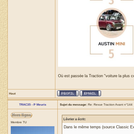
Où est passée la Traction "voiture la plus 
Haut
TRAC35 - P Meuris
Sujet du message:
Re: Revue Traction Avant n°144
Lévrier a écrit:
Membre TU
Dans le même temps (source Classic Exp