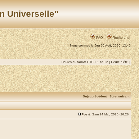
n Universelle"
FAQ
Rechercher
Nous sommes le Jeu 06 Aoû, 2026- 13:46
Heures au format UTC + 1 heure [ Heure d’été ]
Sujet précédent
|
Sujet suivant
Posté:
Sam 24 Mai, 2025- 20:26