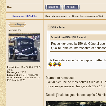
Haut
Dominique BEAUFILS
Sujet du message:
Re: Revue Traction Avant n°144
11G75 a écrit:
Membre TU
Dominique BEAUFILS a écrit:
Reçue hier avec la 15H du Général que 
Qualité, articles intéressants et riche
De l'importance de l'orthographe : cette 
Inscription:
Mer 24 Oct, 2007-
16:17
Messages:
2478
Localisation:
ST FARGEAU-
Marrant ta remarque!
PONTHIERRY 77 Membre TU
IDF depuis 1976
J’ai vu hier une de mes petites filles de 11 
moyenne générale en français de 16 à 14. 
Désolé j’étais fatigué hier soir après 280 ki