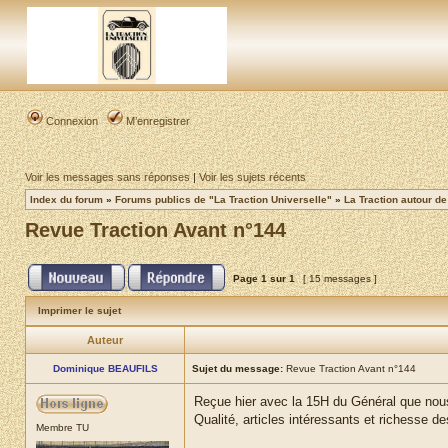
Connexion
M’enregistrer
Voir les messages sans réponses
|
Voir les sujets récents
Index du forum
»
Forums publics de "La Traction Universelle"
»
La Traction autour d
Revue Traction Avant n°144
Page
1
sur
1
[ 15 messages ]
Imprimer le sujet
Auteur
Dominique BEAUFILS
Sujet du message:
Revue Traction Avant n°144
Reçue hier avec la 15H du Général que nou
Qualité, articles intéressants et richesse 
Membre TU