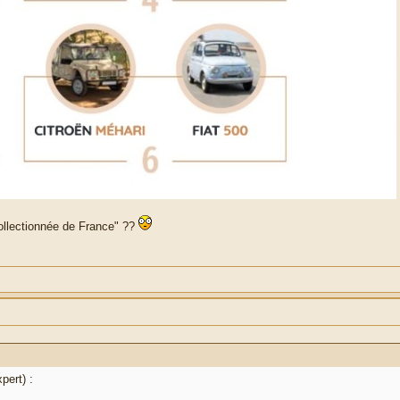
collectionnée de France" ??
ert) :