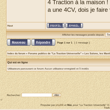
4 Traction à la maison !
a une 4CV, dois je faire
Haut
Afficher les messages postés depuis:
Page
1
sur
1
[ 1 message ]
Index du forum
»
Forums publics de "La Traction Universelle"
»
Les Salons, les Mani
Qui est en ligne
Utilisateurs parcourant ce forum: Aucun utilisateur enregistré et 5 invités
Rechercher:
--/
Propulse par
phpBB
et
MuL
pour "La Traction Universelle" 
Tradu