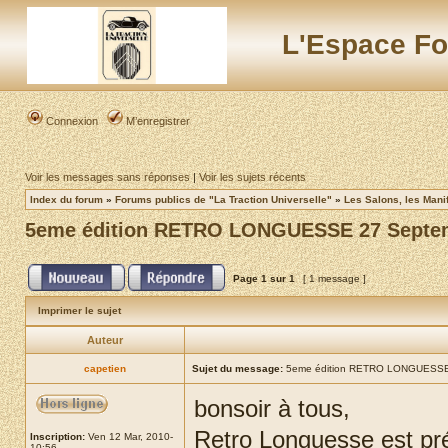
L'Espace Fo
Connexion
M’enregistrer
Voir les messages sans réponses
|
Voir les sujets récents
Index du forum
»
Forums publics de "La Traction Universelle"
»
Les Salons, les Mani
5eme édition RETRO LONGUESSE 27 Septe
Page
1
sur
1
[ 1 message ]
Imprimer le sujet
Auteur
capetien
Sujet du message:
5eme édition RETRO LONGUESSE
bonsoir à tous,
Retro Longuesse est pré
Inscription:
Ven 12 Mar, 2010-
10:56