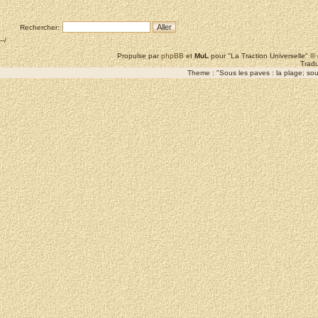
Rechercher:
--/
Propulse par
phpBB
et
MuL
pour "La Traction Universelle" 
Tradu
Theme : "Sous les paves : la plage; sous