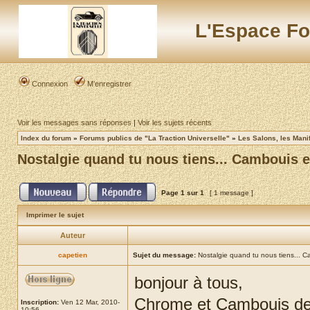
L'Espace Fo
Connexion
M’enregistrer
Voir les messages sans réponses
|
Voir les sujets récents
Index du forum
»
Forums publics de "La Traction Universelle"
»
Les Salons, les Mani
Nostalgie quand tu nous tiens... Cambouis 
Page
1
sur
1
[ 1 message ]
Imprimer le sujet
Auteur
capetien
Sujet du message:
Nostalgie quand tu nous tiens... 
bonjour à tous,
Chrome et Cambouis de r
Inscription:
Ven 12 Mar, 2010-
10:56