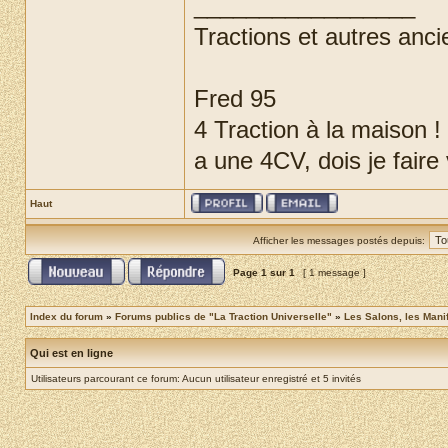
_________________
Tractions et autres anci
Fred 95
4 Traction à la maison !
a une 4CV, dois je faire
Haut
Afficher les messages postés depuis:
Page
1
sur
1
[ 1 message ]
Index du forum
»
Forums publics de "La Traction Universelle"
»
Les Salons, les Mani
Qui est en ligne
Utilisateurs parcourant ce forum: Aucun utilisateur enregistré et 5 invités