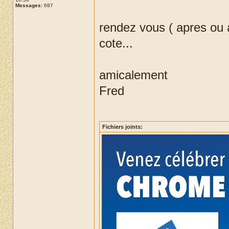
Messages:
687
rendez vous ( apres ou 
cote...
amicalement
Fred
Fichiers joints: