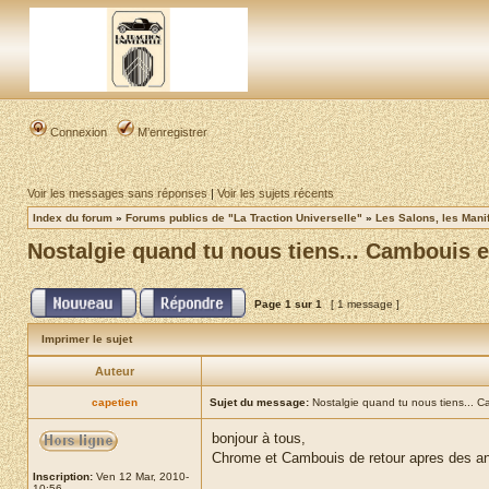
Connexion
M’enregistrer
Voir les messages sans réponses
|
Voir les sujets récents
Index du forum
»
Forums publics de "La Traction Universelle"
»
Les Salons, les Mani
Nostalgie quand tu nous tiens... Cambouis 
Page
1
sur
1
[ 1 message ]
Imprimer le sujet
Auteur
capetien
Sujet du message:
Nostalgie quand tu nous tiens... 
bonjour à tous,
Chrome et Cambouis de retour apres des ann
Inscription:
Ven 12 Mar, 2010-
10:56