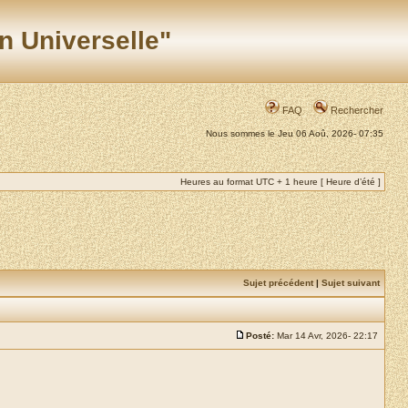
n Universelle"
FAQ
Rechercher
Nous sommes le Jeu 06 Aoû, 2026- 07:35
Heures au format UTC + 1 heure [ Heure d’été ]
Sujet précédent
|
Sujet suivant
Posté:
Mar 14 Avr, 2026- 22:17