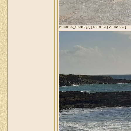
20260325_165312.jpg [ 663.9 Kio | Vu 161 fois ]