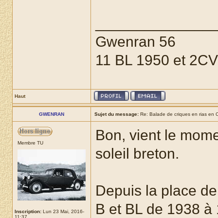
______________
Gwenran 56
11 BL 1950 et 2C
Haut
GWENRAN
Sujet du message:
Re: Balade de criques en rias en C
Bon, vient le momen
Membre TU
soleil breton.
Depuis la place de 
B et BL de 1938 à 1
Inscription:
Lun 23 Mai, 2016-
11:37