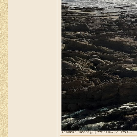
20260325_165008.jpg [ 772.51 Kio | Vu 175 fois ]