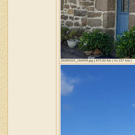
20260325_164059.jpg [ 875.83 Kio | Vu 157 fois ]