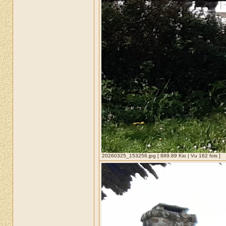
20260325_153256.jpg [ 889.89 Kio | Vu 162 fois ]