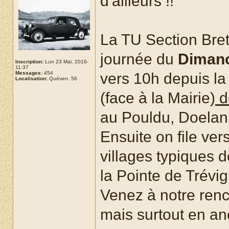
d'ailleurs !!
La TU Section Bre
journée du
Dimanc
Inscription:
Lun 23 Mai, 2016-
11:37
Messages:
454
vers 10h depuis la
Localisation:
Quéven. 56
(face à la Mairie)
d
au Pouldu, Doelan 
Ensuite on file ver
villages typiques 
la Pointe de Trévi
Venez à notre renc
mais surtout en an