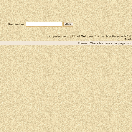
Rechercher:
--/
Propulse par
phpBB
et
MuL
pour "La Traction Universelle" 
Tradu
Theme : "Sous les paves : la plage; sous