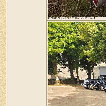
717357788.jpg [ 760.01 Kio | Vu 171 fois ]