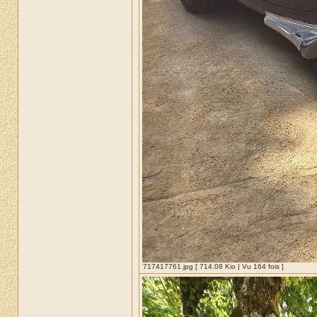
717417761.jpg [ 714.08 Kio | Vu 164 fois ]