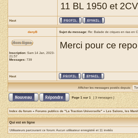
11 BL 1950 et 2C
Haut
danyB
Sujet du message:
Re: Balade de criques en rias en Co
Merci pour ce repor
Inscription:
Sam 14 Jan, 2023-
21:57
Messages:
739
Haut
Afficher les messages postés depuis:
Page
1
sur
1
[ 3 messages ]
Index du forum
»
Forums publics de "La Traction Universelle"
»
Les Salons, les Mani
Qui est en ligne
Utilisateurs parcourant ce forum: Aucun utilisateur enregistré et 11 invités