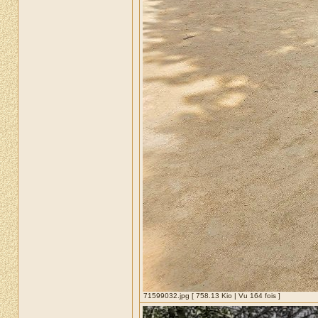
71599032.jpg [ 758.13 Kio | Vu 164 fois ]