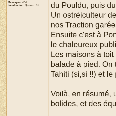
Messages:
454
du Pouldu, puis du 
Localisation:
Quéven. 56
Un ostréiculteur d
nos Traction garée
Ensuite c'est à Po
le chaleureux publi
Les maisons à toit
balade à pied. On 
Tahiti (si,si !!) e
Voilà, en résumé, 
bolides, et des éq