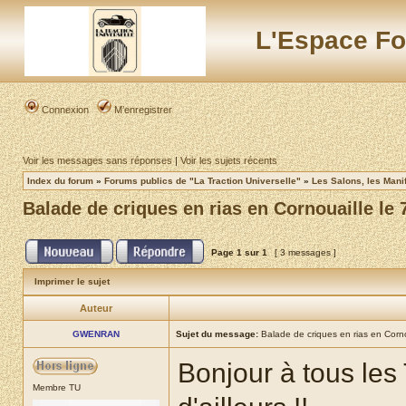
L'Espace Fo
Connexion
M’enregistrer
Voir les messages sans réponses
|
Voir les sujets récents
Index du forum
»
Forums publics de "La Traction Universelle"
»
Les Salons, les Mani
Balade de criques en rias en Cornouaille le 
Page
1
sur
1
[ 3 messages ]
Imprimer le sujet
Auteur
GWENRAN
Sujet du message:
Balade de criques en rias en Corno
Bonjour à tous les
Membre TU