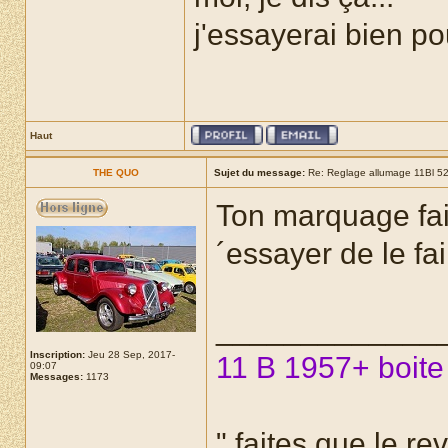
j'essayerai bien po
Haut
THE QUO
Sujet du message:
Re: Reglage allumage 11Bl 5
Ton marquage fait
´essayer de le fai
_____________
Inscription:
Jeu 28 Sep, 2017-
11 B 1957+ boite
09:07
Messages:
1173
" faites que le re