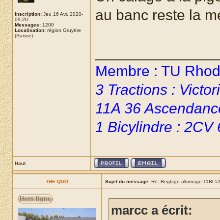
au banc reste la me
Inscription:
Jeu 16 Avr, 2020-
09:20
Messages:
1200
Localisation:
région Gruyère
(Suisse)
______________
Membre : TU Rhoda
3 Tractions : Vict
11A 36 Ascendanc
1 Bicylindre : 2CV
Haut
THE QUO
Sujet du message:
Re: Reglage allumage 11Bl 5
marcc a écrit: