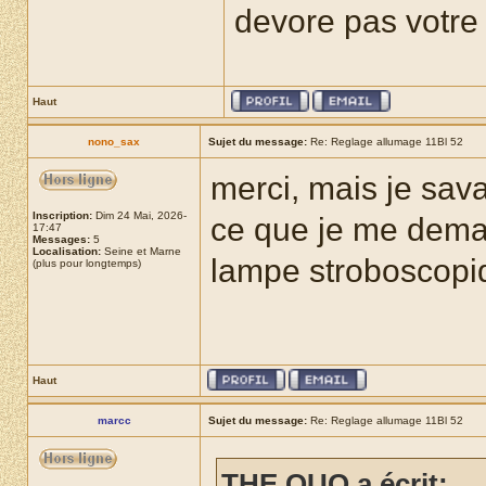
devore pas votre r
Haut
nono_sax
Sujet du message:
Re: Reglage allumage 11Bl 52
merci, mais je sava
Inscription:
Dim 24 Mai, 2026-
ce que je me dema
17:47
Messages:
5
Localisation:
Seine et Marne
lampe stroboscop
(plus pour longtemps)
Haut
marcc
Sujet du message:
Re: Reglage allumage 11Bl 52
THE QUO a écrit: