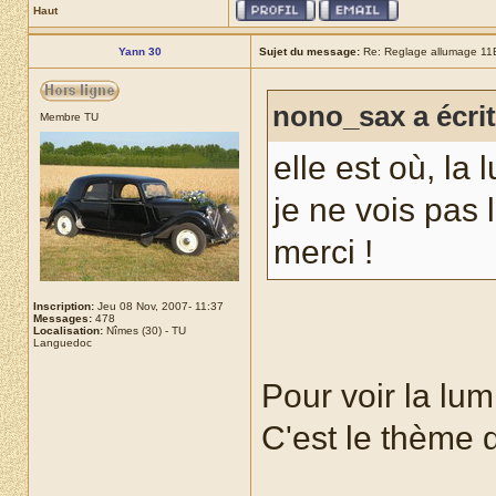
Haut
Yann 30
Sujet du message:
Re: Reglage allumage 11
nono_sax a écrit
Membre TU
elle est où, la 
je ne vois pas 
merci !
Inscription:
Jeu 08 Nov, 2007- 11:37
Messages:
478
Localisation:
Nîmes (30) - TU
Languedoc
Pour voir la lumi
C'est le thème 