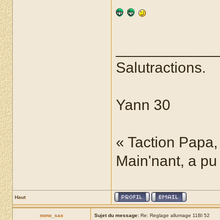
____________
Salutractions.
Yann 30
« Taction Papa,
Main'nant, a pu
Haut
nono_sax
Sujet du message:
Re: Reglage allumage 11Bl 52