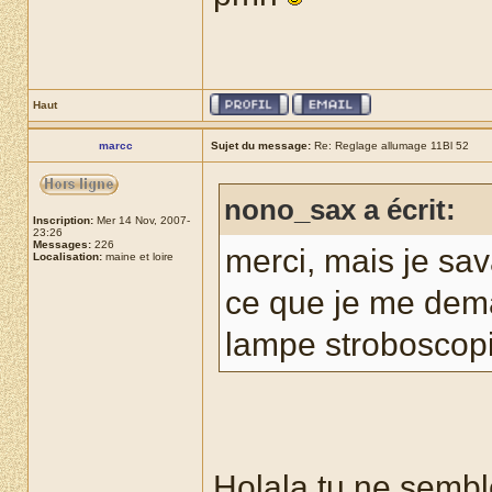
Haut
marcc
Sujet du message:
Re: Reglage allumage 11Bl 52
nono_sax a écrit:
Inscription:
Mer 14 Nov, 2007-
23:26
Messages:
226
merci, mais je sav
Localisation:
maine et loire
ce que je me dema
lampe strobosco
Holala tu ne sembl