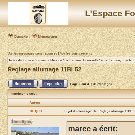
L'Espace Fo
Connexion
M’enregistrer
Voir les messages sans réponses
|
Voir les sujets récents
Index du forum
»
Forums publics de "La Traction Universelle"
»
La Traction, côté tec
Reglage allumage 11Bl 52
Page
2
sur
3
[ 31 messages ]
Imprimer le sujet
Auteur
THE QUO
Sujet du message:
Re: Reglage allumage 11Bl 5
marcc a écrit: