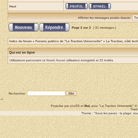
Haut
Afficher les messages postés depuis:
Page
2
sur
3
[ 31 messages ]
Index du forum
»
Forums publics de "La Traction Universelle"
»
La Traction, côté tec
Qui est en ligne
Utilisateurs parcourant ce forum: Aucun utilisateur enregistré et 22 invités
Rechercher:
--/
Propulse par
phpBB
et
MuL
pour "La Traction Universelle" 
Tradu
Theme : "Sous les paves : la plage; sous