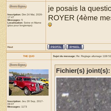
je posais la questi
Inscription:
Dim 24 Mai, 2026-
ROYER (4ème mess
17:47
Messages:
5
Localisation:
Seine et Marne
(plus pour longtemps)
Haut
THE QUO
Sujet du message:
Re: Reglage allumage 11Bl 5
Fichier(s) joint(s):
Inscription:
Jeu 28 Sep, 2017-
09:07
Messages:
1173