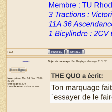
Membre : TU Rhoda
3 Tractions : Vict
11A 36 Ascendanc
1 Bicylindre : 2CV
Haut
marcc
Sujet du message:
Re: Reglage allumage 11Bl 52
THE QUO a écrit:
Inscription:
Mer 14 Nov, 2007-
23:26
Messages:
226
Ton marquage fait 
Localisation:
maine et loire
´essayer de le fai