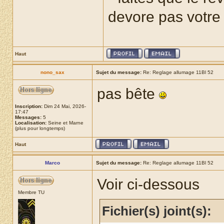
devore pas votre r
Haut
nono_sax
Sujet du message:
Re: Reglage allumage 11Bl 52
pas bête
Inscription:
Dim 24 Mai, 2026-
17:47
Messages:
5
Localisation:
Seine et Marne
(plus pour longtemps)
Haut
Marco
Sujet du message:
Re: Reglage allumage 11Bl 52
Voir ci-dessous
Membre TU
Fichier(s) joint(s):