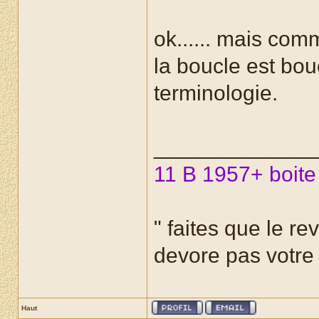
ok...... mais com
la boucle est bou
terminologie.
_____________
11 B 1957+ boite
" faites que le re
devore pas votre r
Haut