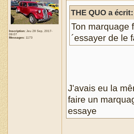
THE QUO a écrit:
Ton marquage fa
Inscription:
Jeu 28 Sep, 2017-
09:07
´essayer de le f
Messages:
1173
J'avais eu la mêm
faire un marquag
essaye