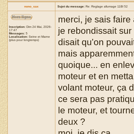
nono_sax
Sujet du message:
Re: Reglage allumage 11Bl 52
merci, je sais faire
Inscription:
Dim 24 Mai, 2026-
je rebondissait s
17:47
Messages:
5
Localisation:
Seine et Marne
disait qu'on pouvai
(plus pour longtemps)
mais apparemment,
quoique... en enlev
moteur et en mettan
volant moteur, ça do
ce sera pas pratiqu
le moteur, et tour
deux ?
moi, je dis ça...