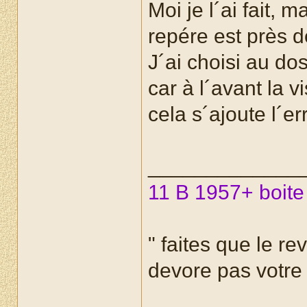
Moi je l´ai fait, m
repére est près d
J´ai choisi au dos
car à l´avant la v
cela s´ajoute l´er
_____________
11 B 1957+ boite
" faites que le re
devore pas votre r