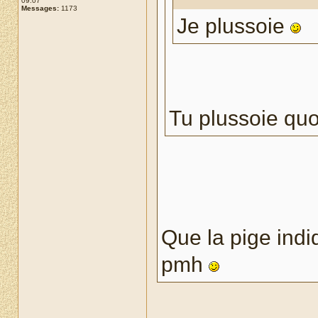
09:07
Messages:
1173
Je plussoie
Tu plussoie quoi
Que la pige indi
pmh