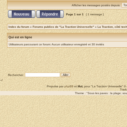
Afficher les messages postés depuis:
Page
1
sur
1
[ 1 message ]
Index du forum
»
Forums publics de "La Traction Universelle"
»
La Traction, côté tec
Qui est en ligne
Utilisateurs parcourant ce forum: Aucun utilisateur enregistré et 30 invités
Rechercher:
--/
Propulse par
phpBB
et
MuL
pour "La Traction Universelle" 
Tradu
Theme : "Sous les paves : la plage; sous