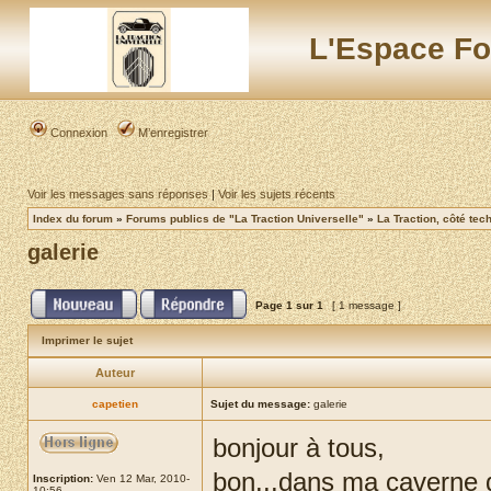
L'Espace Fo
Connexion
M’enregistrer
Voir les messages sans réponses
|
Voir les sujets récents
Index du forum
»
Forums publics de "La Traction Universelle"
»
La Traction, côté tec
galerie
Page
1
sur
1
[ 1 message ]
Imprimer le sujet
Auteur
capetien
Sujet du message:
galerie
bonjour à tous,
bon...dans ma caverne d'
Inscription:
Ven 12 Mar, 2010-
10:56