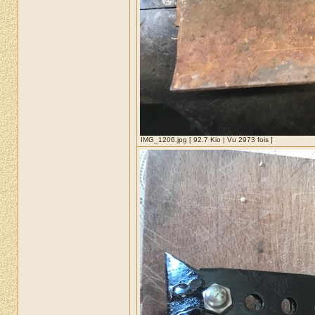
IMG_1206.jpg [ 92.7 Kio | Vu 2973 fois ]