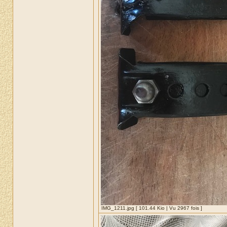
IMG_1211.jpg [ 101.44 Kio | Vu 2967 fois ]