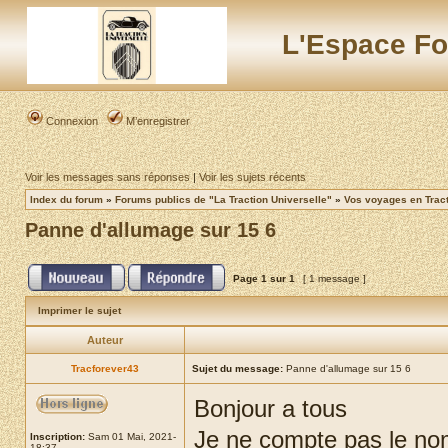
L'Espace Fo
Connexion
M’enregistrer
Voir les messages sans réponses
|
Voir les sujets récents
Index du forum
»
Forums publics de "La Traction Universelle"
»
Vos voyages en Trac
Panne d'allumage sur 15 6
Page
1
sur
1
[ 1 message ]
Imprimer le sujet
Auteur
Tracforever43
Sujet du message:
Panne d'allumage sur 15 6
Bonjour a tous
Je ne compte pas le nomb
Inscription:
Sam 01 Mai, 2021-
18:37