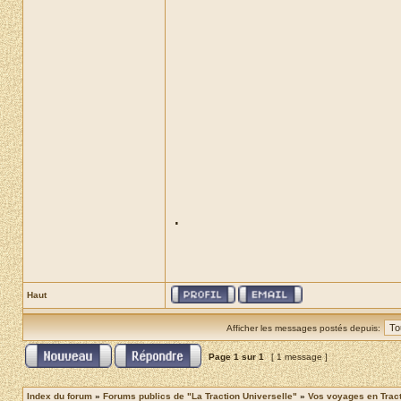
.
Haut
Afficher les messages postés depuis:
Page
1
sur
1
[ 1 message ]
Index du forum
»
Forums publics de "La Traction Universelle"
»
Vos voyages en Trac