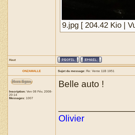
9.jpg [ 204.42 Kio | V
Haut
ONZAMALLE
Sujet du message:
Re: Vente 11B 1951
Belle auto !
Inscription:
Ven 08 Fév, 2008-
20:14
Messages:
1007
______________
Olivier