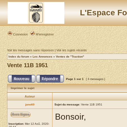
L'Espace Fo
Connexion
M’enregistrer
Voir les messages sans réponses
|
Voir les sujets récents
Index du forum
»
Les Annonces
»
Ventes de "Traction"
Vente 11B 1951
Page
1
sur
1
[ 3 messages ]
Imprimer le sujet
Auteur
jano60
Sujet du message:
Vente 11B 1951
Bonsoir,
Inscription:
Mer 12 Aoû, 2020-
16:44