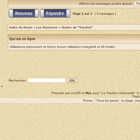
Afficher les messages postés depuis:
Page
1
sur
1
[ 3 messages ]
Index du forum
»
Les Annonces
»
Ventes de "Traction"
Qui est en ligne
Utilisateurs parcourant ce forum: Aucun utilisateur enregistré et 26 invités
Rechercher:
--/
Propulse par
phpBB
et
MuL
pour "La Traction Universelle" 
Tradu
Theme : "Sous les paves : la plage; sous