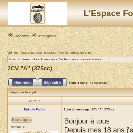
L'Espace Fo
Connexion
M’enregistrer
Voir les messages sans réponses
|
Voir les sujets récents
Index du forum
»
Les Annonces
»
Recherches autres véhicules
2CV "A" (375cc)
Page
1
sur
1
[ 1 message ]
Imprimer le sujet
Auteur
Duke le Palois
Sujet du message:
2CV "A" (375cc)
Bonjour à tous
Membre TU
Depuis mes 18 ans j'en