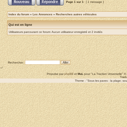
Page
1
sur
1
[ 1 message ]
Index du forum
»
Les Annonces
»
Recherches autres véhicules
Qui est en ligne
Utilisateurs parcourant ce forum: Aucun utilisateur enregistré et 2 invités
Rechercher:
--/
Propulse par
phpBB
et
MuL
pour "La Traction Universelle" 
Tradu
Theme : "Sous les paves : la plage; sous