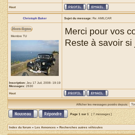
Haut
Christoph Baker
Sujet du message:
Re: AMILCAR
Merci pour vos co
Membre TU
Reste à savoir si 
Inscription:
Jeu 17 Juil, 2008- 19:19
Messages:
2630
Haut
Afficher les messages postés depuis:
Page
1
sur
1
[ 7 messages ]
Index du forum
»
Les Annonces
»
Recherches autres véhicules