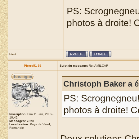
PS: Scrognegneu
photos à droite
Haut
Pierre51-56
Sujet du message:
Re: AMILCAR
Christoph Baker a éc
PS: Scrognegneu!
photos à droite!
Inscription:
Dim 11 Jan, 2009-
10:42
Messages:
7858
Localisation:
Pays de Vaud,
Romandie
Deux solutions Chr