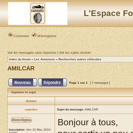
L'Espace Fo
Connexion
M’enregistrer
Voir les messages sans réponses
|
Voir les sujets récents
Index du forum
»
Les Annonces
»
Recherches autres véhicules
AMILCAR
Page
1
sur
1
[ 7 messages ]
Imprimer le sujet
Auteur
capetien
Sujet du message:
AMILCAR
Bonjour à tous,
Inscription:
Ven 12 Mar, 2010-
10:56