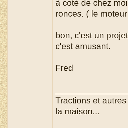
à coté de chez moi.
ronces. ( le moteu
bon, c'est un projet
c'est amusant.
Fred
______________
Tractions et autre
la maison...