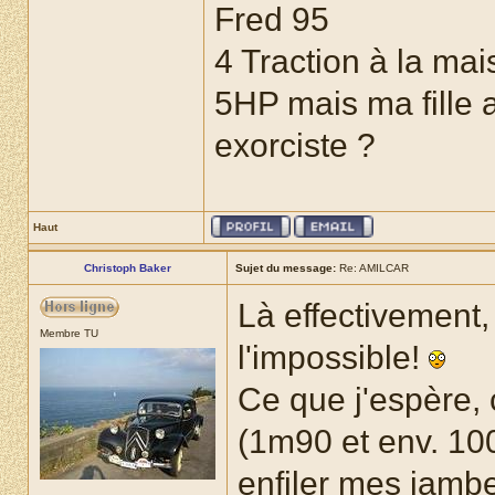
Fred 95
4 Traction à la mai
5HP mais ma fille a
exorciste ?
Haut
Christoph Baker
Sujet du message:
Re: AMILCAR
Là effectivement,
Membre TU
l'impossible!
Ce que j'espère, 
(1m90 et env. 10
enfiler mes jamb