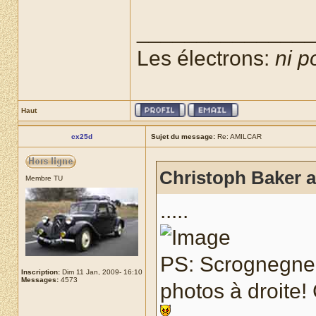
______________
Les électrons:
ni p
Haut
cx25d
Sujet du message:
Re: AMILCAR
Christoph Baker a 
Membre TU
.....
PS: Scrognegneu
Inscription:
Dim 11 Jan, 2009- 16:10
Messages:
4573
photos à droite