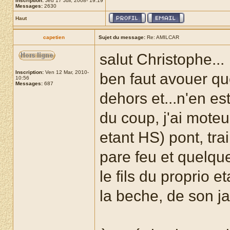
Inscription:
Jeu 17 Juil, 2008- 19:19
Messages:
2630
Haut
capetien
Sujet du message:
Re: AMILCAR
salut Christophe...
Inscription:
Ven 12 Mar, 2010-
ben faut avouer q
10:56
Messages:
687
dehors et...n'en es
du coup, j'ai moteur
etant HS) pont, tra
pare feu et quelque
le fils du proprio e
la beche, de son jar