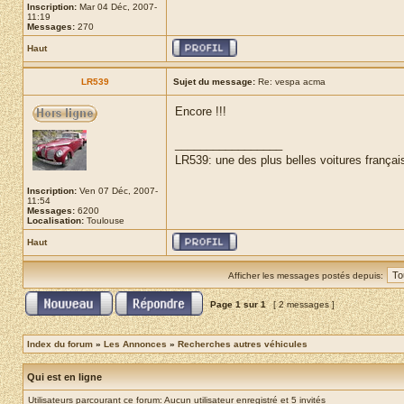
Inscription:
Mar 04 Déc, 2007-
11:19
Messages:
270
Haut
LR539
Sujet du message:
Re: vespa acma
Encore !!!
_________________
LR539: une des plus belles voitures françai
Inscription:
Ven 07 Déc, 2007-
11:54
Messages:
6200
Localisation:
Toulouse
Haut
Afficher les messages postés depuis:
Page
1
sur
1
[ 2 messages ]
Index du forum
»
Les Annonces
»
Recherches autres véhicules
Qui est en ligne
Utilisateurs parcourant ce forum: Aucun utilisateur enregistré et 5 invités