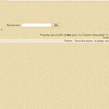
Rechercher:
--/
Propulse par
phpBB
et
MuL
pour "La Traction Universelle" 
Tradu
Theme : "Sous les paves : la plage; sous