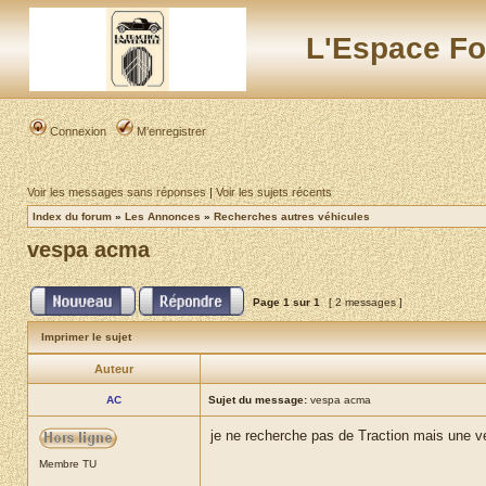
L'Espace Fo
Connexion
M’enregistrer
Voir les messages sans réponses
|
Voir les sujets récents
Index du forum
»
Les Annonces
»
Recherches autres véhicules
vespa acma
Page
1
sur
1
[ 2 messages ]
Imprimer le sujet
Auteur
AC
Sujet du message:
vespa acma
je ne recherche pas de Traction mais une 
Membre TU