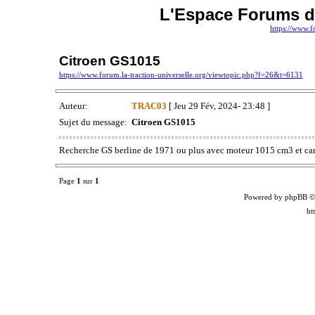
L'Espace Forums de
https://www.f
Citroen GS1015
https://www.forum.la-traction-universelle.org/viewtopic.php?f=26&t=6131
Auteur:
TRAC03
[ Jeu 29 Fév, 2024- 23:48 ]
Sujet du message:
Citroen GS1015
Recherche GS berline de 1971 ou plus avec moteur 1015 cm3 et car
Page
1
sur
1
Powered by phpBB ©
ht